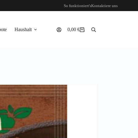
So funktioniert's
Kontaktiere uns
ote
Haushalt
0,00
€
Warenkorb