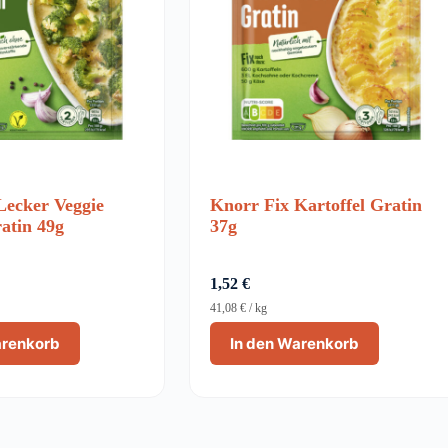
Lecker Veggie
Knorr Fix Kartoffel Gratin
atin 49g
37g
1,52
€
41,08
€
/
kg
arenkorb
In den Warenkorb