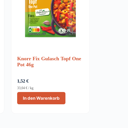
Knorr Fix Gulasch Topf One
Pot 46g
1,52
€
33,04
€
/
kg
In den Warenkorb