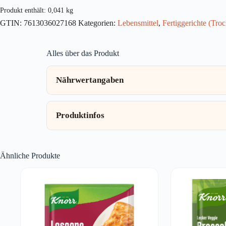
41g
Produkt enthält: 0,041
kg
Menge
GTIN:
7613036027168
Kategorien:
Lebensmittel
,
Fertiggerichte (Tro
Alles über das Produkt
Nährwertangaben
Produktinfos
Ähnliche Produkte