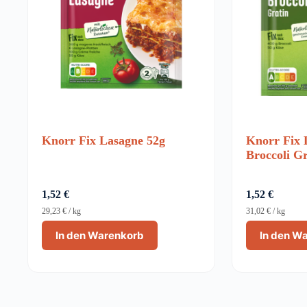
Knorr Fix Lasagne 52g
Knorr Fix 
Broccoli Gr
1,52
€
1,52
€
29,23
€
/
kg
31,02
€
/
kg
In den Warenkorb
In den W