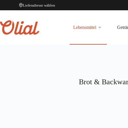
Lieferadresse wählen
Zum
Inhalt
springen
Lebensmittel
Geträ
Brot & Backwa