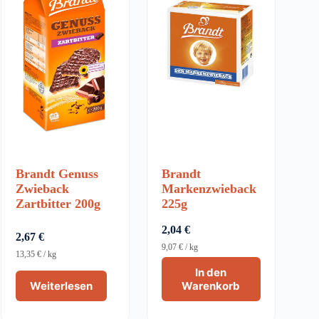
Brandt Genuss
Brandt
Zwieback
Markenzwieback
Zartbitter 200g
225g
2,04
€
2,67
€
9,07
€
/
kg
13,35
€
/
kg
In den
Weiterlesen
Warenkorb