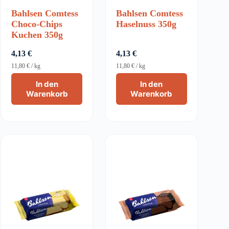
Bahlsen Comtess
Bahlsen Comtess
Choco-Chips
Haselnuss 350g
Kuchen 350g
4,13
€
4,13
€
11,80
€
/
kg
11,80
€
/
kg
In den
In den
Warenkorb
Warenkorb