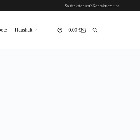
So funktioniert's
Kontaktiere uns
ote
Haushalt
0,00
€
Warenkorb