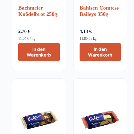
Bachmeier
Bahlsen Comtess
Knödelbrot 250g
Baileys 350g
2,76
€
4,13
€
11,04
€
/
kg
11,80
€
/
kg
In den
In den
Warenkorb
Warenkorb