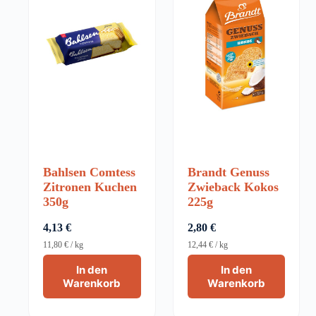
Bahlsen Comtess
Brandt Genuss
Zitronen Kuchen
Zwieback Kokos
350g
225g
4,13
€
2,80
€
11,80
€
/
kg
12,44
€
/
kg
In den
In den
Warenkorb
Warenkorb