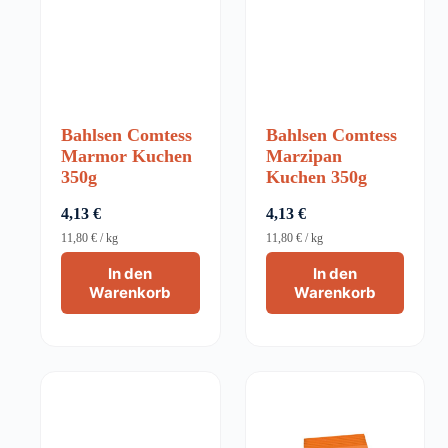
Bahlsen Comtess
Bahlsen Comtess
Marmor Kuchen
Marzipan
350g
Kuchen 350g
4,13
€
4,13
€
11,80
€
/
kg
11,80
€
/
kg
In den
In den
Warenkorb
Warenkorb