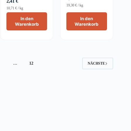
2,41
€
19,30
€
/
kg
10,71
€
/
kg
In den
In den
Warenkorb
Warenkorb
4
…
12
NÄCHSTE