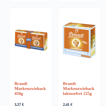
Brandt
Brandt
Markenzwieback
Markenzwieback
450g
laktosefrei 225g
3,57
€
2,41
€