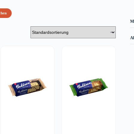
chen
M
Al