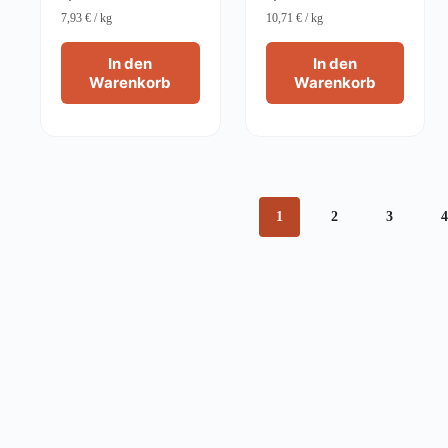
7,93
€
/
kg
10,71
€
/
kg
In den
In den
Warenkorb
Warenkorb
1
2
3