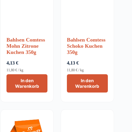
Bahlsen Comtess
Bahlsen Comtess
Mohn Zitrone
Schoko Kuchen
Kuchen 350g
350g
4,13
€
4,13
€
11,80
€
/
kg
11,80
€
/
kg
In den
In den
Warenkorb
Warenkorb
AUSVERKAUFT