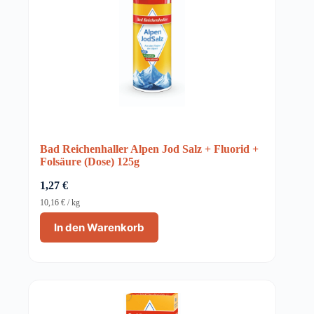
Bad Reichenhaller Alpen Jod Salz + Fluorid +
Folsäure (Dose) 125g
1,27
€
10,16
€
/
kg
In den Warenkorb