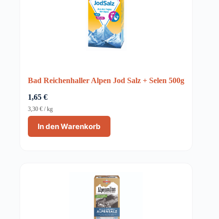
Bad Reichenhaller Alpen Jod Salz + Selen 500g
1,65
€
3,30
€
/
kg
In den Warenkorb