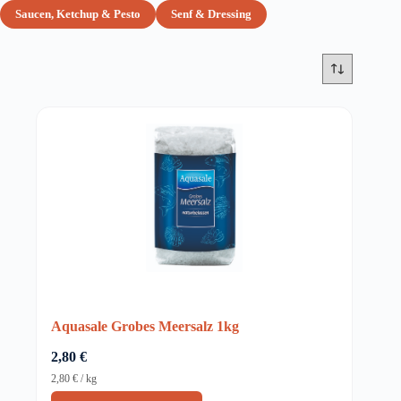
Saucen, Ketchup & Pesto
Senf & Dressing
Aquasale Grobes Meersalz 1kg
2,80
€
2,80
€
/
kg