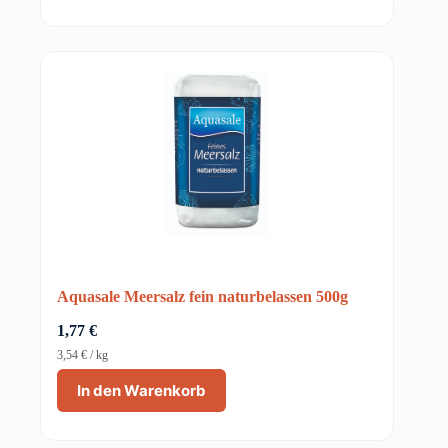
Aquasale Meersalz fein naturbelassen 500g
1,77
€
3,54
€
/
kg
In den Warenkorb