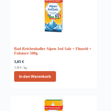
Bad Reichenhaller Alpen Jod Salz + Fluorid +
Folsäure 500g
1,65
€
3,30
€
/
kg
In den Warenkorb