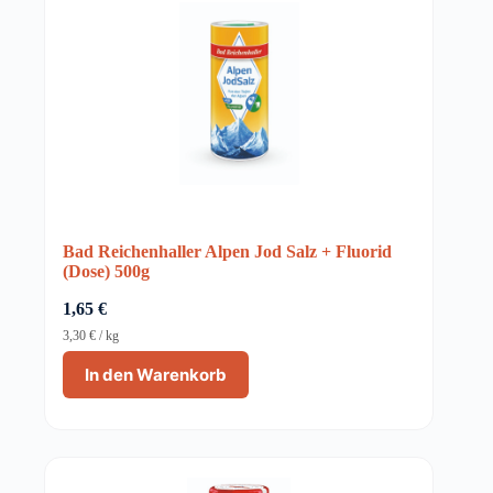
Bad Reichenhaller Alpen Jod Salz + Fluorid
(Dose) 500g
1,65
€
3,30
€
/
kg
In den Warenkorb