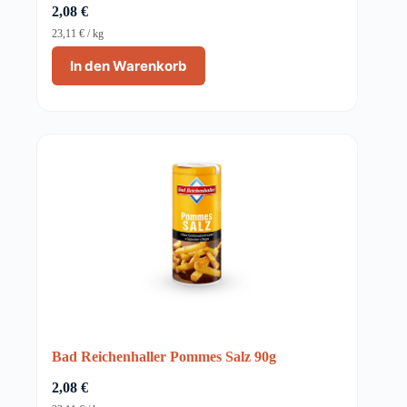
2,08
€
23,11
€
/
kg
In den Warenkorb
Bad Reichenhaller Pommes Salz 90g
2,08
€