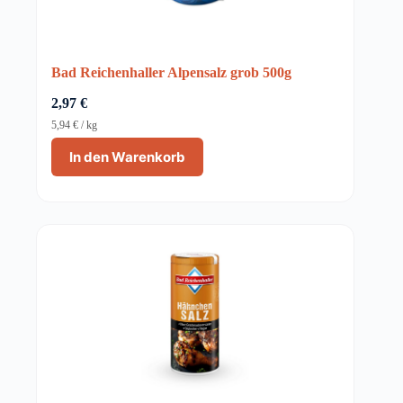
Bad Reichenhaller Alpensalz grob 500g
2,97
€
5,94
€
/
kg
In den Warenkorb