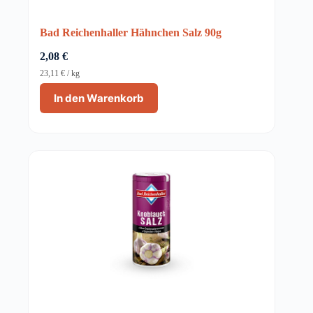
Bad Reichenhaller Hähnchen Salz 90g
2,08
€
23,11
€
/
kg
In den Warenkorb