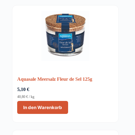
Aquasale Meersalz Fleur de Sel 125g
5,10
€
40,80
€
/
kg
In den Warenkorb