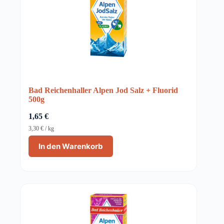
Bad Reichenhaller Alpen Jod Salz + Fluorid
500g
1,65
€
3,30
€
/
kg
In den Warenkorb