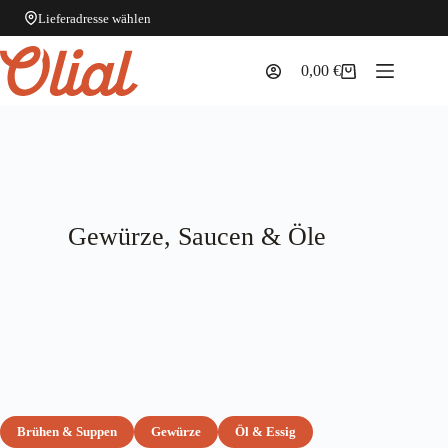
Lieferadresse wählen
Zum
Inhalt
0,00
€
Warenkorb
springen
Gewürze, Saucen & Öle
Brühen & Suppen
Gewürze
Öl & Essig