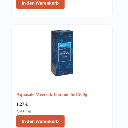
In den Warenkorb
Aquasale Meersalz fein mit Jod 500g
1,27
€
2,54
€
/
kg
In den Warenkorb