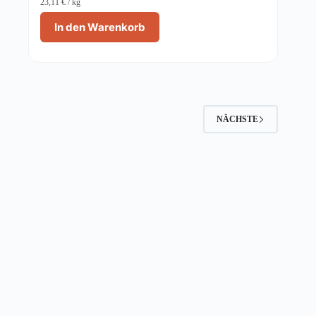
23,11
€
/
kg
In den Warenkorb
NÄCHSTE