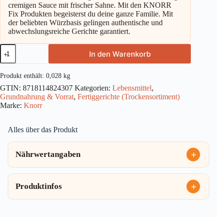
cremigen Sauce mit frischer Sahne. Mit den KNORR
Fix Produkten begeisterst du deine ganze Familie. Mit
der beliebten Würzbasis gelingen authentische und
abwechslungsreiche Gerichte garantiert.
Knorr
In den Warenkorb
Fix
Lachs-
Sahne
Produkt enthält: 0,028
kg
Gratin
GTIN:
8718114824307
Kategorien:
Lebensmittel
,
28g
Grundnahrung & Vorrat
,
Fertiggerichte (Trockensortiment)
Menge
Marke:
Knorr
Alles über das Produkt
Nährwertangaben
Produktinfos