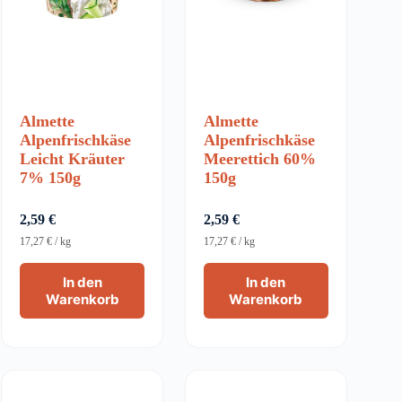
Almette
Almette
Alpenfrischkäse
Alpenfrischkäse
Leicht Kräuter
Meerettich 60%
7% 150g
150g
2,59
€
2,59
€
17,27
€
/
kg
17,27
€
/
kg
In den
In den
Warenkorb
Warenkorb