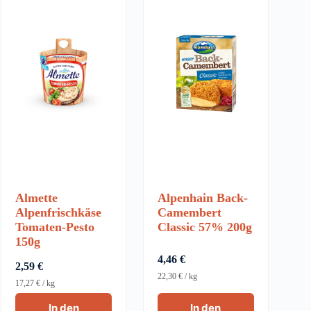
Almette
Alpenhain Back-
Alpenfrischkäse
Camembert
Tomaten-Pesto
Classic 57% 200g
150g
4,46
€
2,59
€
22,30
€
/
kg
17,27
€
/
kg
In den
In den