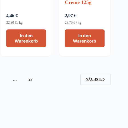
Creme 125g
4,46
€
2,97
€
22,30
€
/
kg
23,76
€
/
kg
In den
In den
Warenkorb
Warenkorb
4
…
27
NÄCHSTE