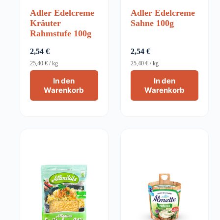
Adler Edelcreme
Adler Edelcreme
Kräuter
Sahne 100g
Rahmstufe 100g
2,54
€
2,54
€
25,40
€
/
kg
25,40
€
/
kg
In den
In den
Warenkorb
Warenkorb