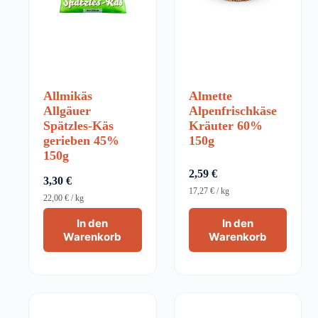
Allmikäs
Almette
Allgäuer
Alpenfrischkäse
Spätzles-Käs
Kräuter 60%
gerieben 45%
150g
150g
2,59
€
3,30
€
17,27
€
/
kg
22,00
€
/
kg
In den
In den
Warenkorb
Warenkorb