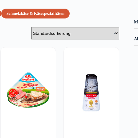
Schmelzkäse & Käsespezialitäten
M
Al
AUSVERKAUFT