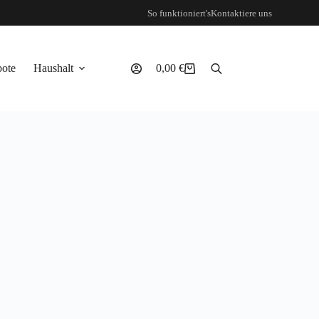
So funktioniert's
Kontaktiere uns
ote
Haushalt
0,00
€
Warenkorb