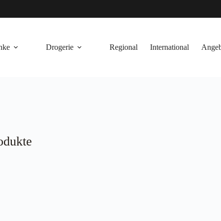
nke
Drogerie
Regional
International
Angeb
odukte