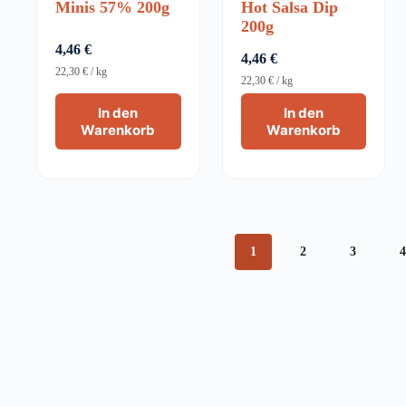
Minis 57% 200g
Hot Salsa Dip
200g
4,46
€
4,46
€
22,30
€
/
kg
22,30
€
/
kg
In den
In den
Warenkorb
Warenkorb
1
2
3