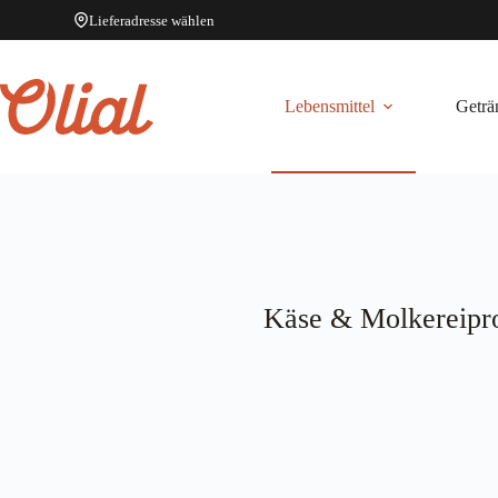
Lieferadresse wählen
Zum
Inhalt
springen
Lebensmittel
Geträ
Käse & Molkereipr