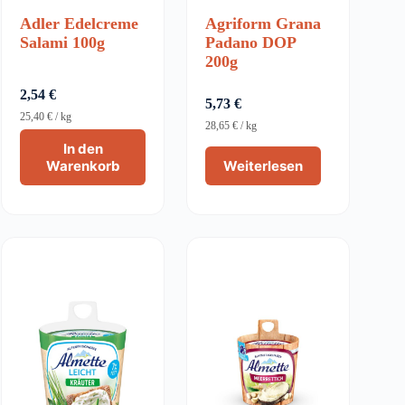
Adler Edelcreme
Agriform Grana
Salami 100g
Padano DOP
200g
2,54
€
5,73
€
25,40
€
/
kg
28,65
€
/
kg
In den
Warenkorb
Weiterlesen