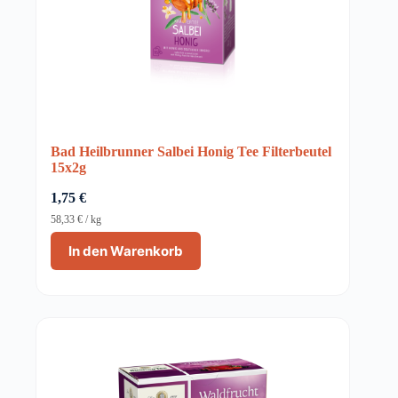
Bad Heilbrunner Salbei Honig Tee Filterbeutel
15x2g
1,75
€
58,33
€
/
kg
In den Warenkorb
AUSVERKAUFT