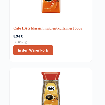
Café HAG klassich mild entkoffeiniert 500g
8,94
€
17,88
€
/
kg
In den Warenkorb