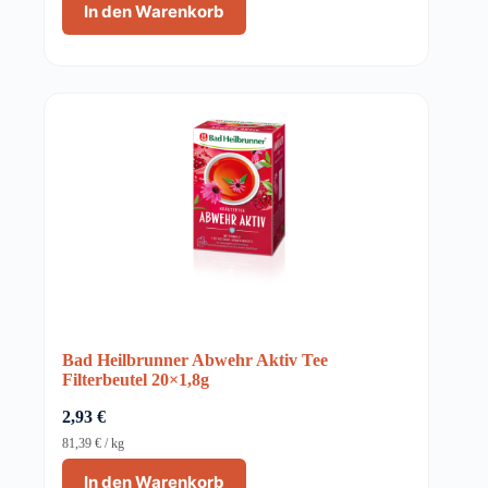
In den Warenkorb
Bad Heilbrunner Abwehr Aktiv Tee
Filterbeutel 20×1,8g
2,93
€
81,39
€
/
kg
In den Warenkorb