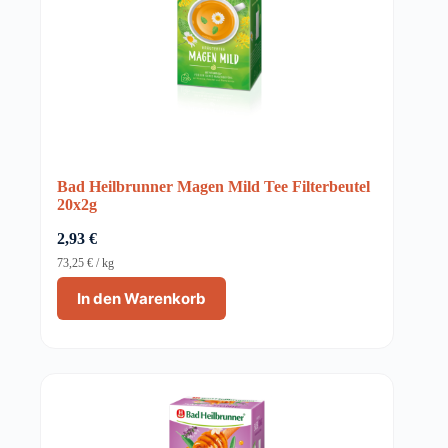
Bad Heilbrunner Magen Mild Tee Filterbeutel
20x2g
2,93
€
73,25
€
/
kg
In den Warenkorb