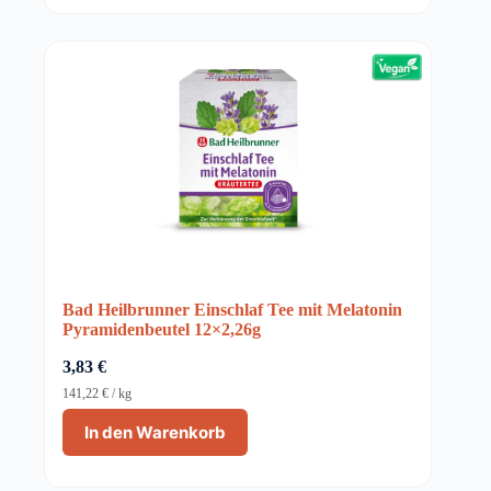
Bad Heilbrunner Einschlaf Tee mit Melatonin
Pyramidenbeutel 12×2,26g
3,83
€
141,22
€
/
kg
In den Warenkorb