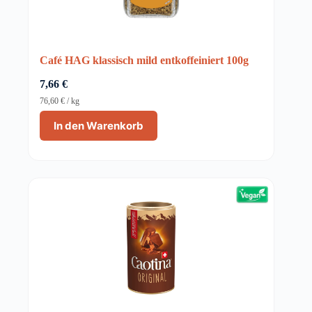
Café HAG klassisch mild entkoffeiniert 100g
7,66
€
76,60
€
/
kg
In den Warenkorb