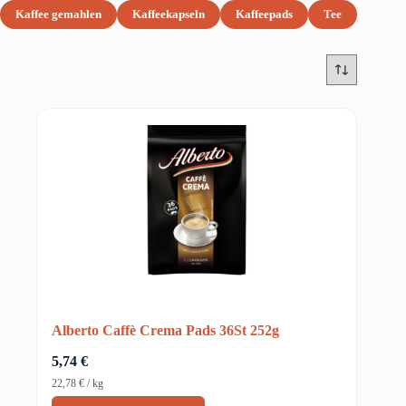
Kaffee gemahlen
Kaffeekapseln
Kaffeepads
Tee
Alberto Caffè Crema Pads 36St 252g
5,74
€
22,78
€
/
kg