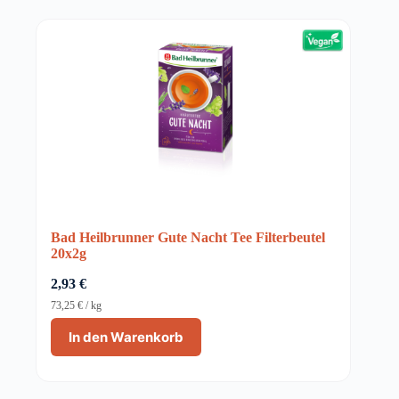
Bad Heilbrunner Gute Nacht Tee Filterbeutel
20x2g
2,93
€
73,25
€
/
kg
In den Warenkorb