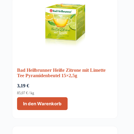
Bad Heilbrunner Heiße Zitrone mit Limette
Tee Pyramidenbeutel 15×2,5g
3,19
€
85,07
€
/
kg
In den Warenkorb
AUSVERKAUFT