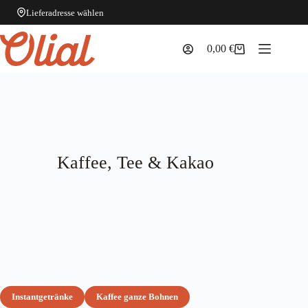
Lieferadresse wählen
Zum
Inhalt
0,00
€
Warenkorb
springen
Kaffee, Tee & Kakao
Instantgetränke
Kaffee ganze Bohnen