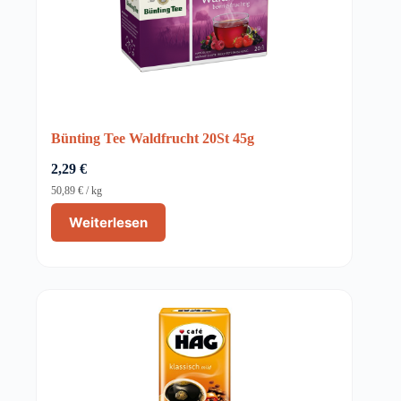
Bünting Tee Waldfrucht 20St 45g
2,29
€
50,89
€
/
kg
Weiterlesen