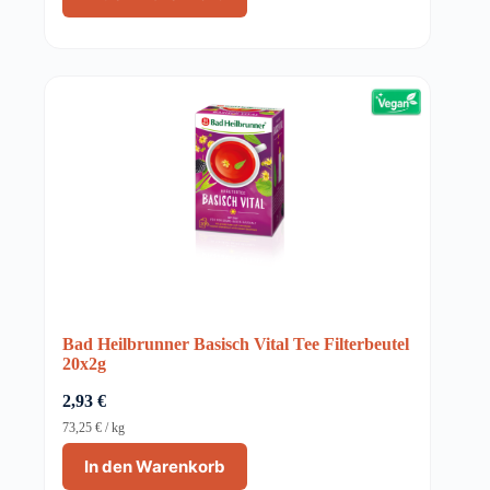
Bad Heilbrunner Basisch Vital Tee Filterbeutel
20x2g
2,93
€
73,25
€
/
kg
In den Warenkorb