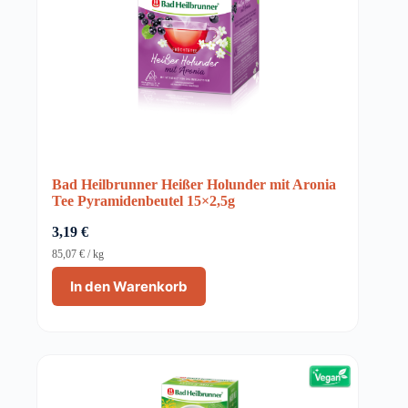
Bad Heilbrunner Heißer Holunder mit Aronia
Tee Pyramidenbeutel 15×2,5g
3,19
€
85,07
€
/
kg
In den Warenkorb