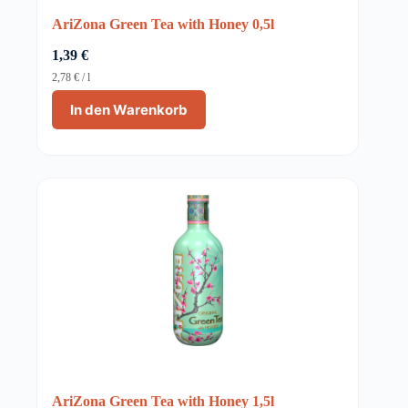
AriZona Green Tea with Honey 0,5l
1,39
€
2,78
€
/
l
In den Warenkorb
AriZona Green Tea with Honey 1,5l