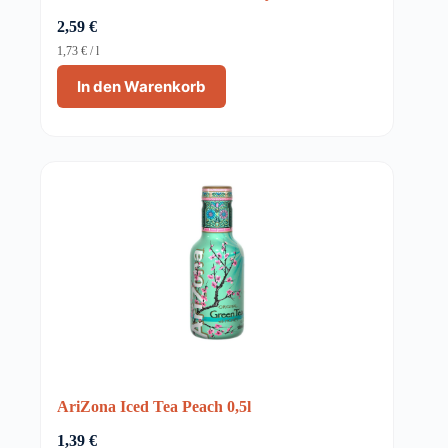
2,59
€
1,73
€
/
l
In den Warenkorb
AriZona Iced Tea Peach 0,5l
1,39
€