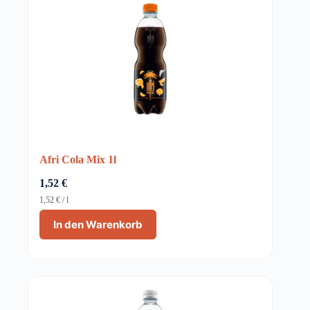
Afri Cola Mix 1l
1,52
€
1,52
€
/
l
In den Warenkorb