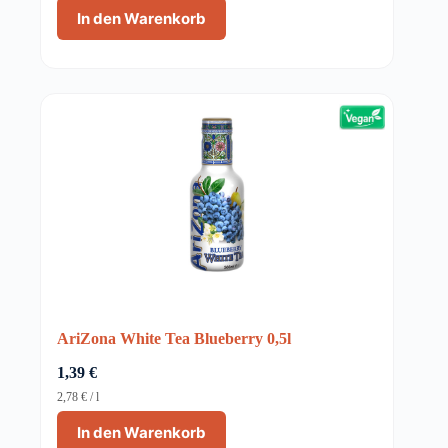
In den Warenkorb
AriZona White Tea Blueberry 0,5l
1,39
€
2,78
€
/
l
In den Warenkorb