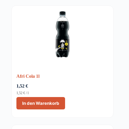
Afri Cola 1l
1,52
€
1,52
€
/
l
In den Warenkorb