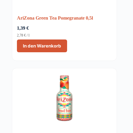
AriZona Green Tea Pomegranate 0,5l
1,39
€
2,78
€
/
l
In den Warenkorb