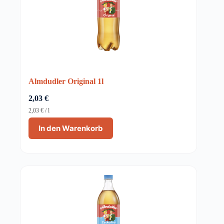
Almdudler Original 1l
2,03
€
2,03
€
/
l
In den Warenkorb