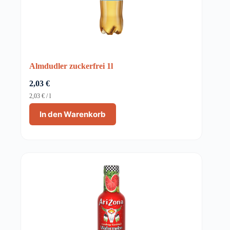
Almdudler zuckerfrei 1l
2,03
€
2,03
€
/
l
In den Warenkorb