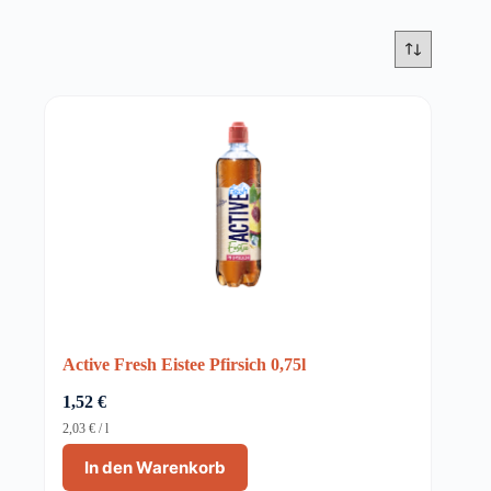
Active Fresh Eistee Pfirsich 0,75l
1,52
€
2,03
€
/
l
In den Warenkorb