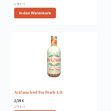
2,78
€
/
l
In den Warenkorb
AriZona Iced Tea Peach 1,5l
2,59
€
1,73
€
/
l