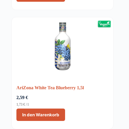
AriZona White Tea Blueberry 1,5l
2,59
€
1,73
€
/
l
In den Warenkorb