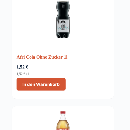
Afri Cola Ohne Zucker 1l
1,52
€
1,52
€
/
l
In den Warenkorb