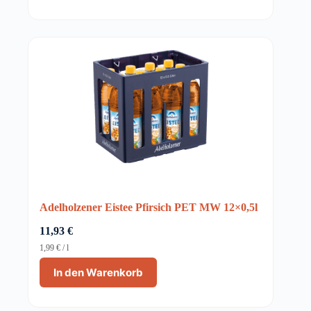
Adelholzener Eistee Pfirsich PET MW 12×0,5l
11,93
€
1,99
€
/
l
In den Warenkorb