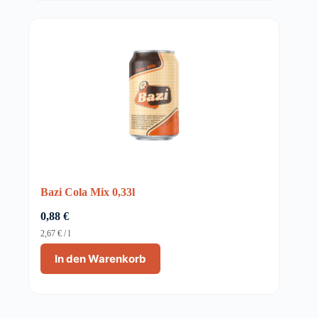
Bazi Cola Mix 0,33l
0,88
€
2,67
€
/
l
In den Warenkorb