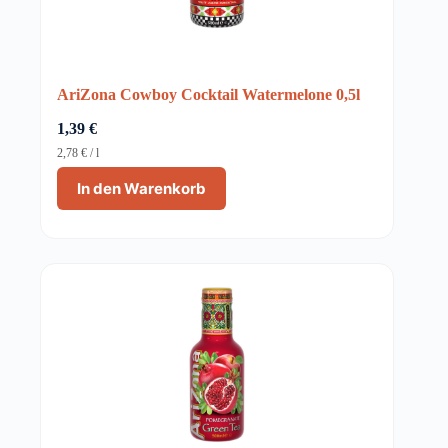
AriZona Cowboy Cocktail Watermelone 0,5l
1,39
€
2,78
€
/
l
In den Warenkorb