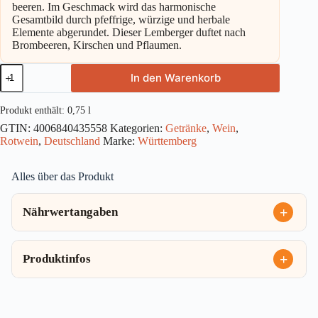
beeren. Im Geschmack wird das harmonische
Gesamtbild durch pfeffrige, würzige und herbale
Elemente abgerundet. Dieser Lemberger duftet nach
Brombeeren, Kirschen und Pflaumen.
Württemberger
In den Warenkorb
Lemberger
QbA
trocken
Produkt enthält: 0,75
l
0,75l
GTIN:
4006840435558
Kategorien:
Getränke
,
Wein
,
Menge
Rotwein
,
Deutschland
Marke:
Württemberg
Alles über das Produkt
Nährwertangaben
Produktinfos