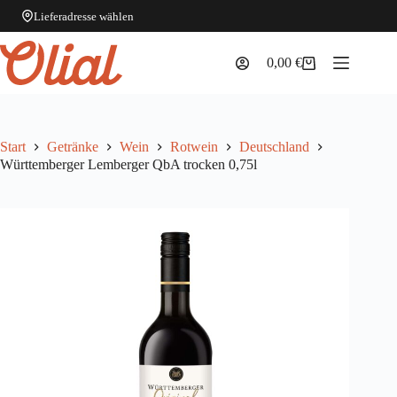
Lieferadresse wählen
Zum
Inhalt
0,00
€
Warenkorb
springen
Start
Getränke
Wein
Rotwein
Deutschland
Württemberger Lemberger QbA trocken 0,75l