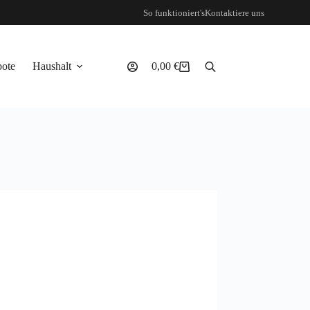
So funktioniert's
Kontaktiere uns
ote
Haushalt
0,00
€
Warenkorb