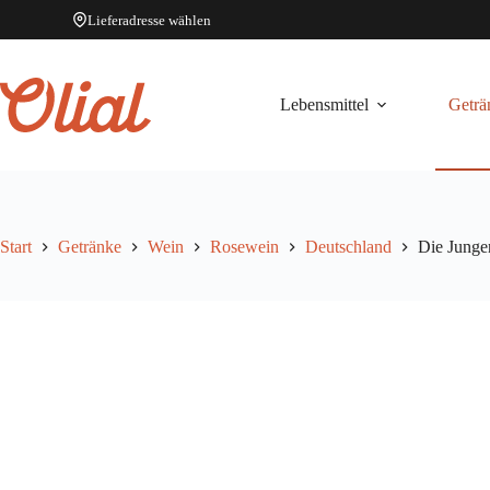
Lieferadresse wählen
Zum
Inhalt
springen
Lebensmittel
Geträ
Start
Getränke
Wein
Rosewein
Deutschland
Die Junge