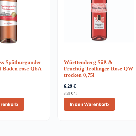
ss Spätburgunder
Württemberg Süß &
t Baden rose QbA
Fruchtig Trollinger Rose QW
trocken 0,75l
6,29
€
8,39
€
/
l
arenkorb
In den Warenkorb