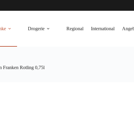
nke
Drogerie
Regional
International
Angeb
n Franken Rotling 0,75l