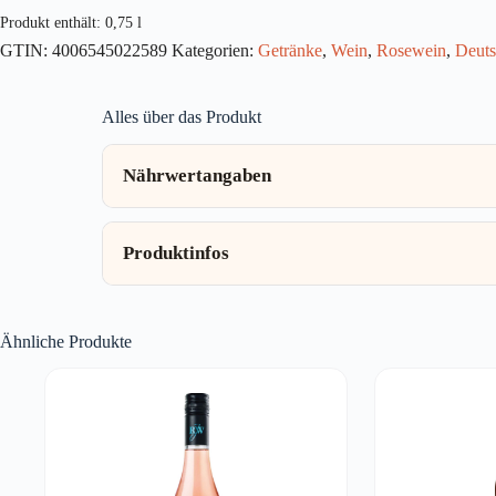
0,75l
Produkt enthält: 0,75
l
Menge
GTIN:
4006545022589
Kategorien:
Getränke
,
Wein
,
Rosewein
,
Deuts
Alles über das Produkt
Nährwertangaben
Produktinfos
Ähnliche Produkte