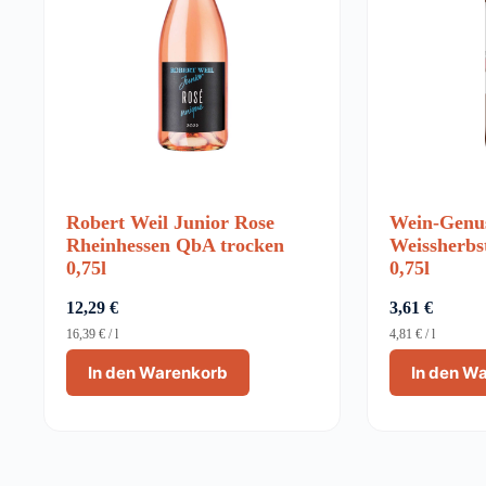
Robert Weil Junior Rose
Wein-Genu
Rheinhessen QbA trocken
Weissherbs
0,75l
0,75l
12,29
€
3,61
€
16,39
€
/
l
4,81
€
/
l
In den Warenkorb
In den W