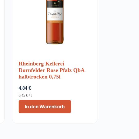
Rheinberg Kellerei
Dornfelder Rose Pfalz QbA
halbtrocken 0,75l
4,84
€
6,45
€
/
l
In den Warenkorb