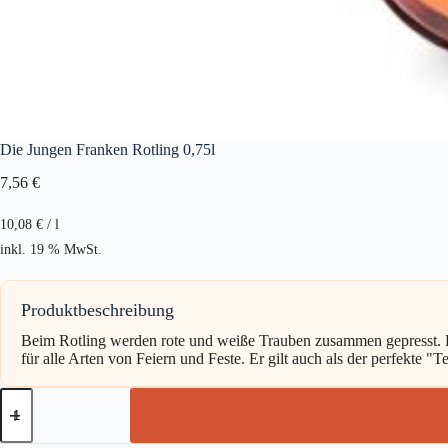
Die Jungen Franken Rotling 0,75l
7,56
€
10,08
€
/
l
inkl. 19 % MwSt.
Produktbeschreibung
Beim Rotling werden rote und weiße Trauben zusammen gepresst. Das 
für alle Arten von Feiern und Feste. Er gilt auch als der perfekte "
Die
Jungen
Franken
Rotling