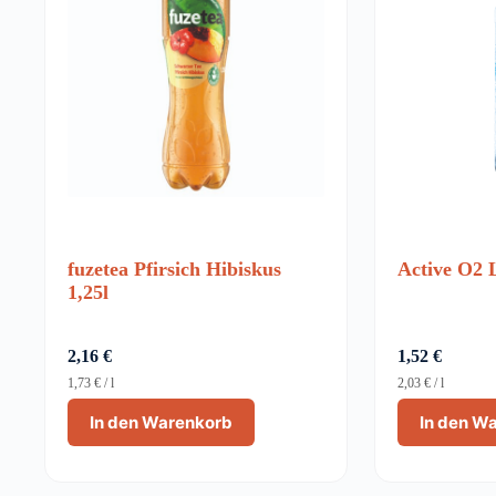
fuzetea Pfirsich Hibiskus
Active O2 
1,25l
2,16
€
1,52
€
1,73
€
/
l
2,03
€
/
l
In den Warenkorb
In den W