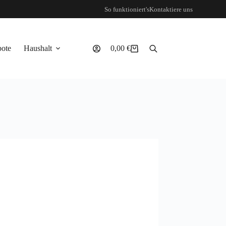
So funktioniert's
Kontaktiere uns
ote
Haushalt
0,00
€
Warenkorb