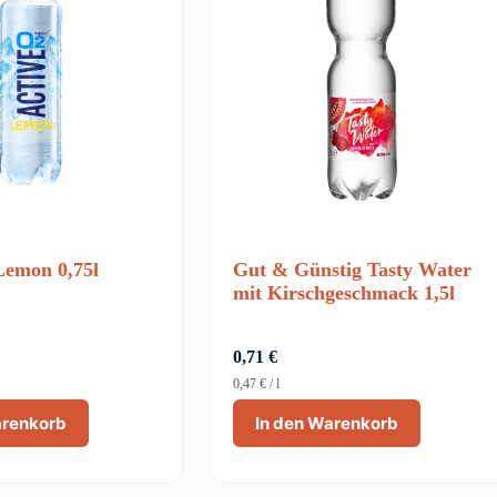
Lemon 0,75l
Gut & Günstig Tasty Water
mit Kirschgeschmack 1,5l
0,71
€
0,47
€
/
l
arenkorb
In den Warenkorb