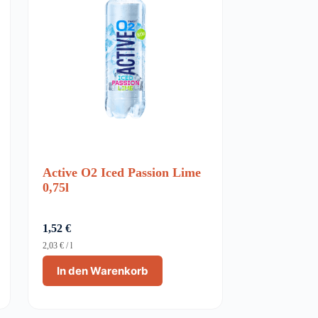
Active O2 Iced Passion Lime
0,75l
1,52
€
2,03
€
/
l
In den Warenkorb