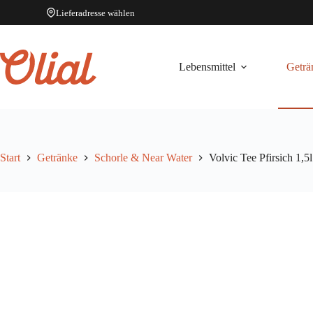
Lieferadresse wählen
Zum
Inhalt
springen
Lebensmittel
Geträ
Start
Getränke
Schorle & Near Water
Volvic Tee Pfirsich 1,5l