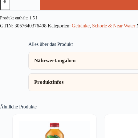
Tee
Pfirsich
1,5l
Menge
Produkt enthält: 1,5
l
GTIN:
3057640376498
Kategorien:
Getränke
,
Schorle & Near Water
Alles über das Produkt
Nährwertangaben
Produktinfos
Ähnliche Produkte