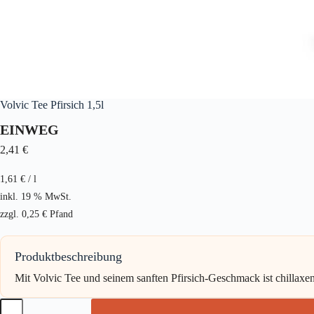
Volvic Tee Pfirsich 1,5l
EINWEG
2,41
€
1,61
€
/
l
inkl. 19 % MwSt.
zzgl.
0,25
€
Pfand
Produktbeschreibung
Mit Volvic Tee und seinem sanften Pfirsich-Geschmack ist chillaxe
Volvic