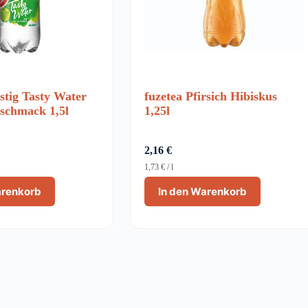
tig Tasty Water
fuzetea Pfirsich Hibiskus
eschmack 1,5l
1,25l
2,16
€
1,73
€
/
l
arenkorb
In den Warenkorb