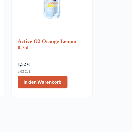
Active O2 Orange Lemon
0,75l
1,52
€
2,03
€
/
l
In den Warenkorb