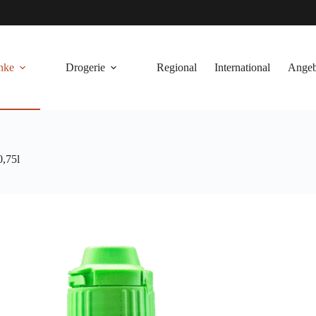
nke
Drogerie
Regional
International
Angeb
0,75l