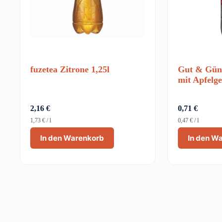
fuzetea Zitrone 1,25l
Gut & Güns
mit Apfelg
2,16
€
0,71
€
1,73
€
/
l
0,47
€
/
l
In den Warenkorb
In den W