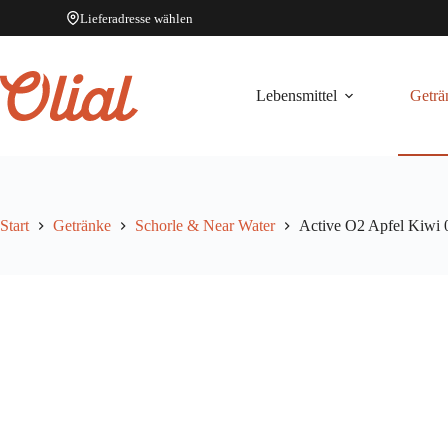
Lieferadresse wählen
Zum
Inhalt
springen
Lebensmittel
Geträ
Start
Getränke
Schorle & Near Water
Active O2 Apfel Kiwi 