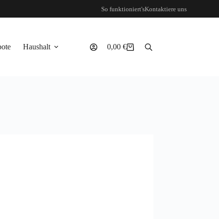
So funktioniert's
Kontaktiere uns
ote
Haushalt
0,00
€
Warenkorb