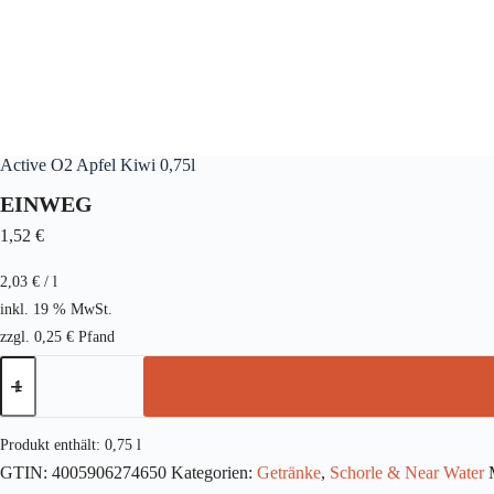
Active O2 Apfel Kiwi 0,75l
EINWEG
1,52
€
2,03
€
/
l
inkl. 19 % MwSt.
zzgl.
0,25
€
Pfand
Active
O2
Apfel
Kiwi
0,75l
Produkt enthält: 0,75
l
Menge
GTIN:
4005906274650
Kategorien:
Getränke
,
Schorle & Near Water