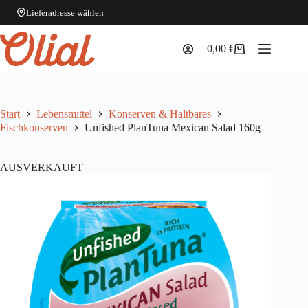
Lieferadresse wählen
Zum
Inhalt
0,00
€
Warenkorb
springen
Start
Lebensmittel
Konserven & Haltbares
Fischkonserven
Unfished PlanTuna Mexican Salad 160g
AUSVERKAUFT