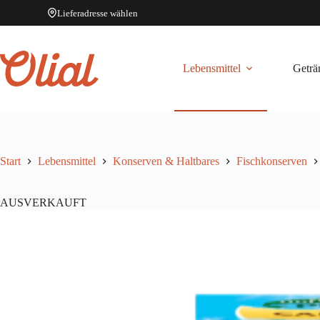
Lieferadresse wählen
Zum
Inhalt
springen
Lebensmittel
Geträ
Start
Lebensmittel
Konserven & Haltbares
Fischkonserven
AUSVERKAUFT