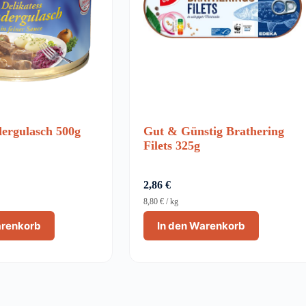
ergulasch 500g
Gut & Günstig Brathering
Filets 325g
2,86
€
8,80
€
/
kg
arenkorb
In den Warenkorb