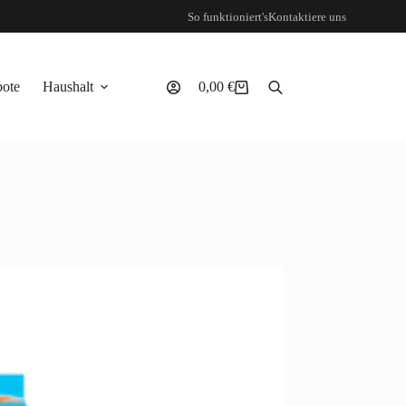
So funktioniert's
Kontaktiere uns
ote
Haushalt
0,00
€
Warenkorb