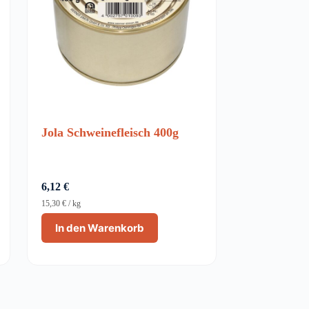
Jola Schweinefleisch 400g
6,12
€
15,30
€
/
kg
In den Warenkorb