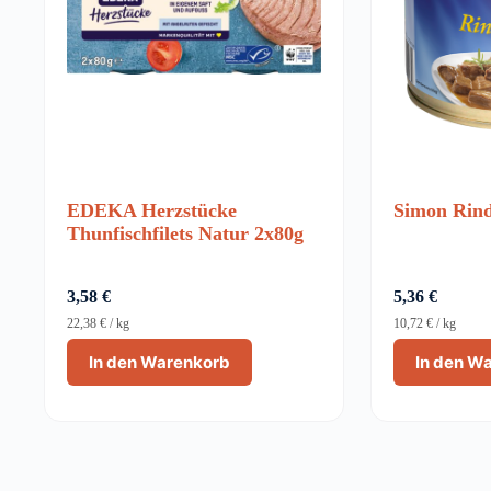
EDEKA Herzstücke
Simon Rind
Thunfischfilets Natur 2x80g
3,58
€
5,36
€
22,38
€
/
kg
10,72
€
/
kg
In den Warenkorb
In den W