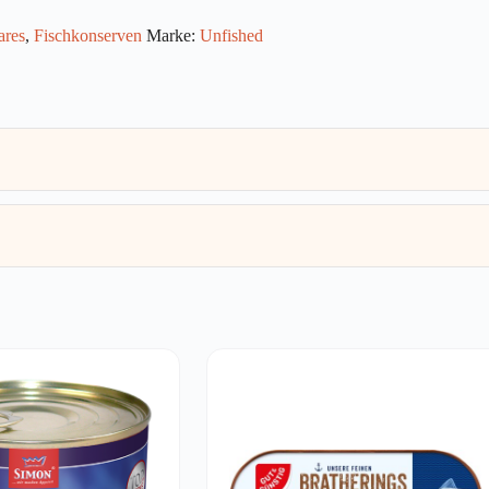
ares
,
Fischkonserven
Marke:
Unfished