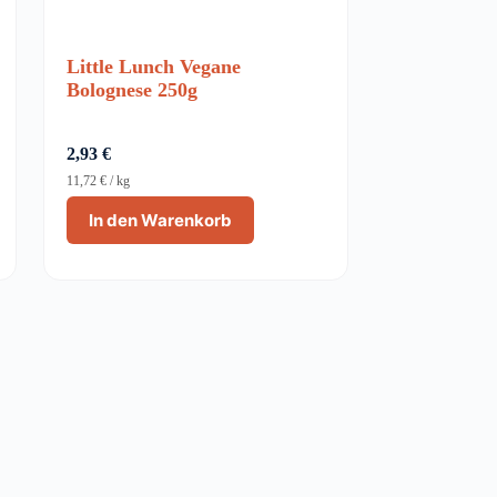
Little Lunch Vegane
Bolognese 250g
2,93
€
11,72
€
/
kg
In den Warenkorb