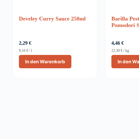
Develey Curry Sauce 250ml
Barilla Pes
Pomodori S
2,29
€
4,46
€
9,16
€
/
l
22,30
€
/
kg
In den Warenkorb
In den W