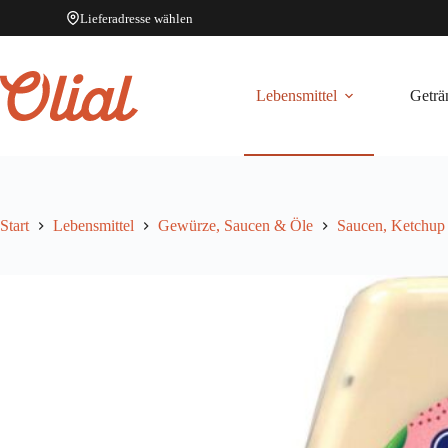
Lieferadresse wählen
Zum
Inhalt
springen
Lebensmittel
Geträ
Start
Lebensmittel
Gewürze, Saucen & Öle
Saucen, Ketchup