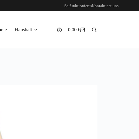
So funktioniert's
Kontaktiere uns
ote
Haushalt
0,00
€
Warenkorb