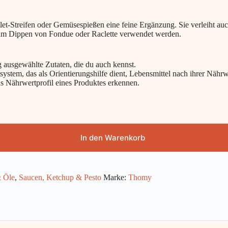
ilet-Streifen oder Gemüsespießen eine feine Ergänzung. Sie verleiht au
um Dippen von Fondue oder Raclette verwendet werden.
g ausgewählte Zutaten, die du auch kennst.
ssystem, das als Orientierungshilfe dient, Lebensmittel nach ihrer Nähr
as Nährwertprofil eines Produktes erkennen.
In den Warenkorb
 Öle
,
Saucen, Ketchup & Pesto
Marke:
Thomy