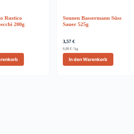
to Rustico
Sonnen Bassermann Süss
ecchi 200g
Sauer 525g
3,57
€
6,80
€
/
kg
arenkorb
In den Warenkorb