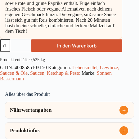
sowie rote und grüne Paprika enthält. Füge einfach
frisches Fleisch oder vegane Alternativen nach deinem
eigenen Geschmack hinzu. Die vegane, süß-saure Sauce
lässt sich gut mit Reis kombinieren. Nach 20 Minuten
hast du eine schnelle, einfache und leckere Mahlzeit auf
dem Tisch!
Sonnen
In den Warenkorb
Bassermann
Süss
Sauer
Produkt enthält: 0,525
kg
525g
GTIN:
4008585103150
Kategorien:
Lebensmittel
,
Gewürze,
Menge
Saucen & Öle
,
Saucen, Ketchup & Pesto
Marke:
Sonnen
Bassermann
Alles über das Produkt
Nährwertangaben
Produktinfos