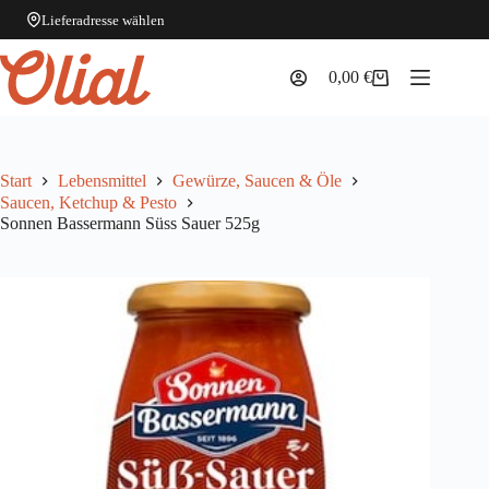
Lieferadresse wählen
Zum
Inhalt
0,00
€
Warenkorb
springen
Start
Lebensmittel
Gewürze, Saucen & Öle
Saucen, Ketchup & Pesto
Sonnen Bassermann Süss Sauer 525g