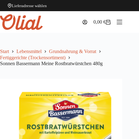
Lieferadresse wählen
Zum
Inhalt
0,00
€
Warenkorb
springen
Start
Lebensmittel
Grundnahrung & Vorrat
Fertiggerichte (Trockensortiment)
Sonnen Bassermann Meine Rostbratwürstchen 480g