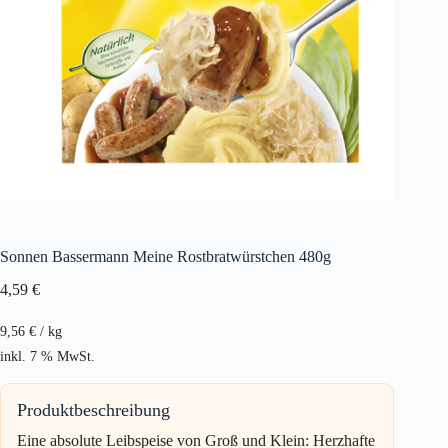
Sonnen Bassermann Meine Rostbratwürstchen 480g
4,59
€
9,56
€
/
kg
inkl. 7 % MwSt.
Produktbeschreibung
Eine absolute Leibspeise von Groß und Klein: Herzhafte