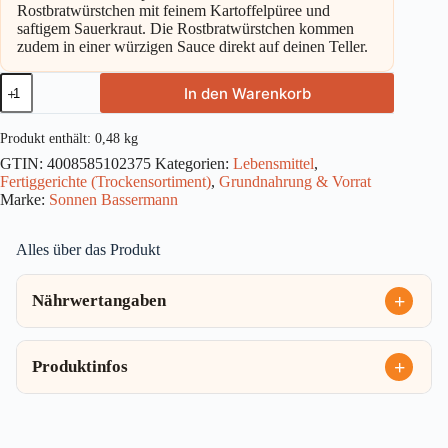
Rostbratwürstchen mit feinem Kartoffelpüree und
saftigem Sauerkraut. Die Rostbratwürstchen kommen
zudem in einer würzigen Sauce direkt auf deinen Teller.
Sonnen
In den Warenkorb
Bassermann
Meine
Rostbratwürstchen
Produkt enthält: 0,48
kg
480g
GTIN:
4008585102375
Kategorien:
Lebensmittel
,
Menge
Fertiggerichte (Trockensortiment)
,
Grundnahrung & Vorrat
Marke:
Sonnen Bassermann
Alles über das Produkt
Nährwertangaben
Produktinfos