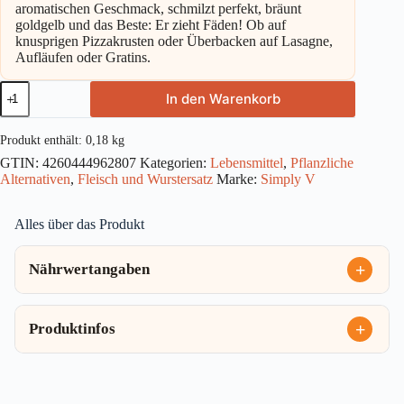
aromatischen Geschmack, schmilzt perfekt, bräunt
goldgelb und das Beste: Er zieht Fäden! Ob auf
knusprigen Pizzakrusten oder Überbacken auf Lasagne,
Aufläufen oder Gratins.
Simply
In den Warenkorb
V
Pizza
gerieben
Produkt enthält: 0,18
kg
180g
GTIN:
4260444962807
Kategorien:
Lebensmittel
,
Pflanzliche
Menge
Alternativen
,
Fleisch und Wurstersatz
Marke:
Simply V
Alles über das Produkt
Nährwertangaben
Produktinfos