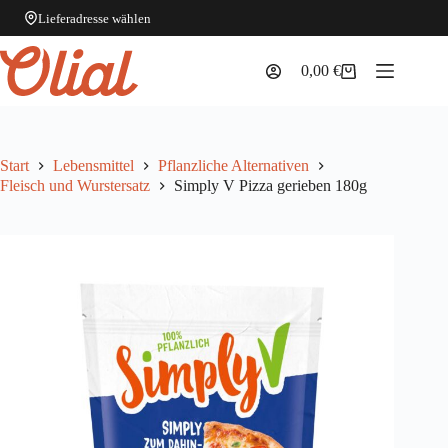
Lieferadresse wählen
Zum
Inhalt
0,00
€
Warenkorb
springen
Start
Lebensmittel
Pflanzliche Alternativen
Fleisch und Wurstersatz
Simply V Pizza gerieben 180g