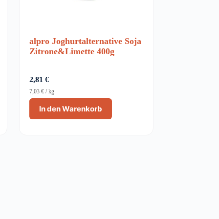
alpro Joghurtalternative Soja
Zitrone&Limette 400g
2,81
€
7,03
€
/
kg
In den Warenkorb