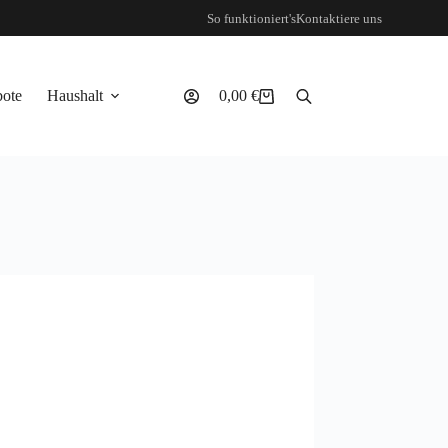
So funktioniert's
Kontaktiere uns
ote
Haushalt
0,00
€
Warenkorb