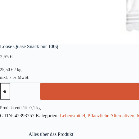
Loose Quäse Snack pur 100g
2,55
€
25,50
€
/
kg
inkl. 7 % MwSt.
Loose
Quäse
Snack
pur
100g
Produkt enthält: 0,1
kg
Menge
GTIN:
42393757
Kategorien:
Lebensmittel
,
Pflanzliche Alternativen
,
Alles über das Produkt