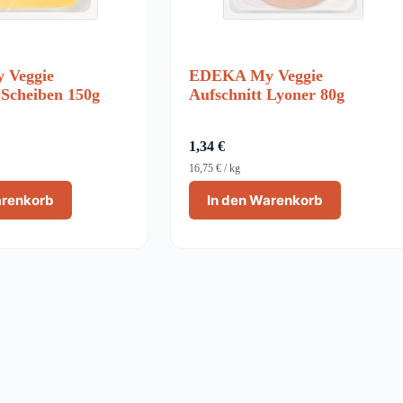
 Veggie
EDEKA My Veggie
 Scheiben 150g
Aufschnitt Lyoner 80g
1,34
€
16,75
€
/
kg
arenkorb
In den Warenkorb