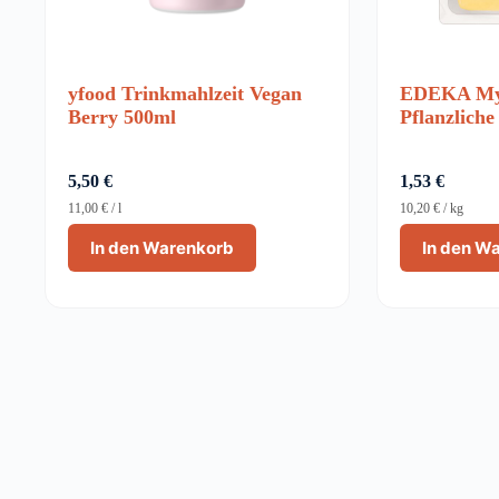
yfood Trinkmahlzeit Vegan
EDEKA My
Berry 500ml
Pflanzliche
5,50
€
1,53
€
11,00
€
/
l
10,20
€
/
kg
In den Warenkorb
In den W