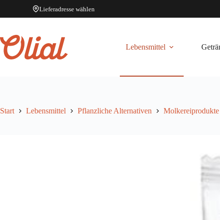
Lieferadresse wählen
Zum
Inhalt
springen
Lebensmittel
Geträ
Start
Lebensmittel
Pflanzliche Alternativen
Molkereiprodukte