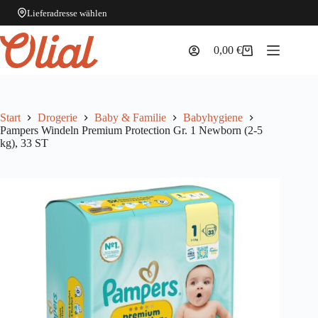
Lieferadresse wählen
Zum
Inhalt
0,00
€
Warenkorb
springen
Start
Drogerie
Baby & Familie
Babyhygiene
Pampers Windeln Premium Protection Gr. 1 Newborn (2-5
kg), 33 ST