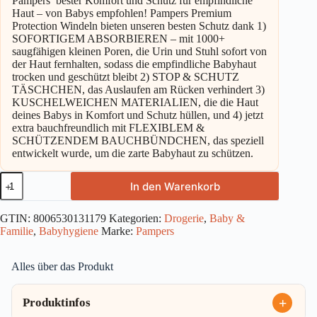
Pampers’ bester Komfort und Schutz für empfindliche
Haut – von Babys empfohlen! Pampers Premium
Protection Windeln bieten unseren besten Schutz dank 1)
SOFORTIGEM ABSORBIEREN – mit 1000+
saugfähigen kleinen Poren, die Urin und Stuhl sofort von
der Haut fernhalten, sodass die empfindliche Babyhaut
trocken und geschützt bleibt 2) STOP & SCHUTZ
TÄSCHCHEN, das Auslaufen am Rücken verhindert 3)
KUSCHELWEICHEN MATERIALIEN, die die Haut
deines Babys in Komfort und Schutz hüllen, und 4) jetzt
extra bauchfreundlich mit FLEXIBLEM &
SCHÜTZENDEM BAUCHBÜNDCHEN, das speziell
entwickelt wurde, um die zarte Babyhaut zu schützen.
Pampers
In den Warenkorb
Windeln
Premium
Protection
GTIN:
8006530131179
Kategorien:
Drogerie
,
Baby &
Gr.
Familie
,
Babyhygiene
Marke:
Pampers
1
Newborn
(2-
Alles über das Produkt
5
kg),
33
Produktinfos
ST