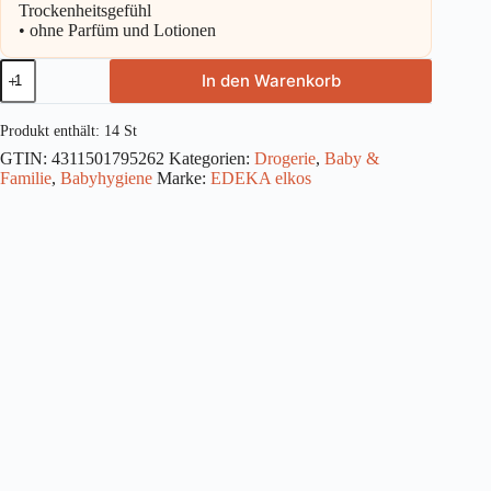
Trockenheitsgefühl
• ohne Parfüm und Lotionen
Elkos
In den Warenkorb
Windel
Gr.
4
Produkt enthält: 14
St
Maxi
GTIN:
4311501795262
Kategorien:
Drogerie
,
Baby &
8-
Familie
,
Babyhygiene
Marke:
EDEKA elkos
14
kg
42
ST
Menge