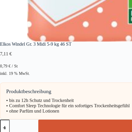
Elkos Windel Gr. 3 Midi 5-9 kg 46 ST
7,11
€
0,79
€
/
St
inkl. 19 % MwSt.
Produktbeschreibung
• bis zu 12h Schutz und Trockenheit
• Comfort Sleep Technologie für ein sofortiges Trockenheitsgefühl
• ohne Parfüm und Lotionen
Elkos
Windel
Gr.