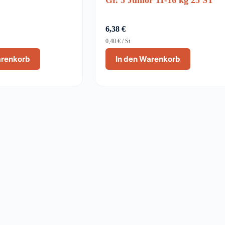
6,38
€
0,40
€
/
St
arenkorb
In den Warenkorb