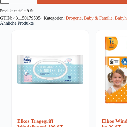
3
Midi
Produkt enthält: 9
St
5-
GTIN:
4311501795354
Kategorien:
Drogerie
,
Baby & Familie
,
Babyh
9
Ähnliche Produkte
kg
46
ST
Menge
Elkos Tragegriff
Elkos Wind
Windelbeutel 100 ST
kg 26 ST