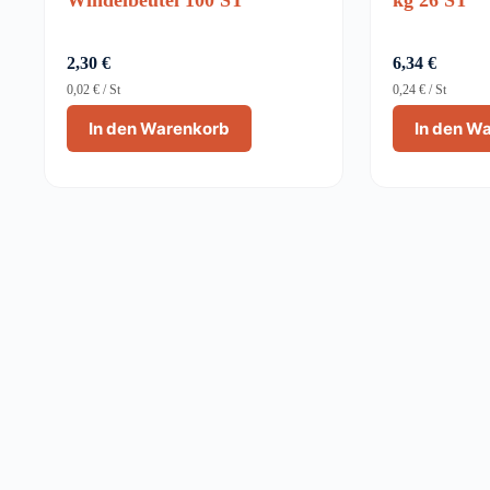
2,30
€
6,34
€
0,02
€
/
St
0,24
€
/
St
In den Warenkorb
In den W