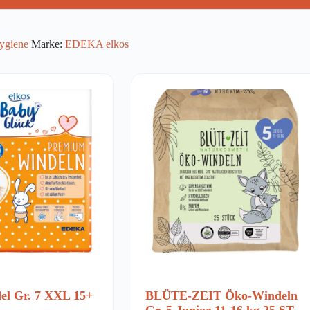
ygiene
Marke:
EDEKA elkos
el Gr. 7 XXL 15+
BLÜTE-ZEIT Öko-Windeln
Gr. 5 Junior 11-16 kg 25 ST