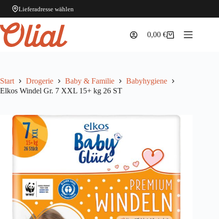
Lieferadresse wählen
Zum
Inhalt
0,00
€
Warenkorb
springen
Start
Drogerie
Baby & Familie
Babyhygiene
Elkos Windel Gr. 7 XXL 15+ kg 26 ST