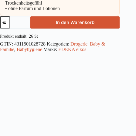
Trockenheitsgefühl
• ohne Parfüm und Lotionen
Elkos
In den Warenkorb
Windel
Gr.
7
Produkt enthält: 26
St
XXL
GTIN:
4311501028728
Kategorien:
Drogerie
,
Baby &
15+
Familie
,
Babyhygiene
Marke:
EDEKA elkos
kg
26
ST
Menge