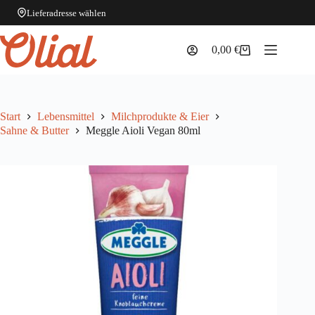
Lieferadresse wählen
Zum
Inhalt
0,00
€
Warenkorb
springen
Start
Lebensmittel
Milchprodukte & Eier
Sahne & Butter
Meggle Aioli Vegan 80ml