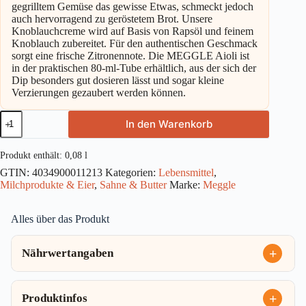
gegrilltem Gemüse das gewisse Etwas, schmeckt jedoch
auch hervorragend zu geröstetem Brot. Unsere
Knoblauchcreme wird auf Basis von Rapsöl und feinem
Knoblauch zubereitet. Für den authentischen Geschmack
sorgt eine frische Zitronennote. Die MEGGLE Aioli ist
in der praktischen 80-ml-Tube erhältlich, aus der sich der
Dip besonders gut dosieren lässt und sogar kleine
Verzierungen gezaubert werden können.
Meggle
In den Warenkorb
Aioli
Vegan
80ml
Produkt enthält: 0,08
l
Menge
GTIN:
4034900011213
Kategorien:
Lebensmittel
,
Milchprodukte & Eier
,
Sahne & Butter
Marke:
Meggle
Alles über das Produkt
Nährwertangaben
Produktinfos