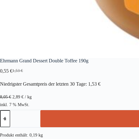
Ehrmann Grand Dessert Double Toffee 190g
0,55
€
1,53
€
Ursprünglicher
Aktueller
Preis
Preis
Niedrigster Gesamtpreis der letzten 30 Tage:
1,53
€
war:
ist:
1,53 €
0,55 €.
8,05
€
2,89
€
/
kg
inkl. 7 % MwSt.
Ehrmann
Grand
Dessert
Double
Toffee
Produkt enthält: 0,19
kg
190g