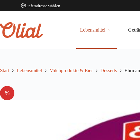
Lieferadresse wählen
Zum
Inhalt
springen
Lebensmittel
Geträ
Start
Lebensmittel
Milchprodukte & Eier
Desserts
Ehrmann