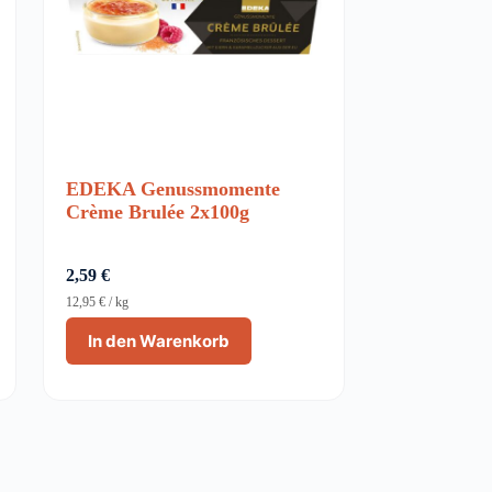
EDEKA Genussmomente
Crème Brulée 2x100g
2,59
€
12,95
€
/
kg
In den Warenkorb