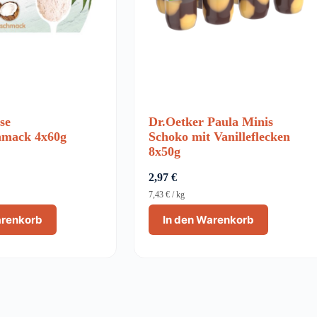
se
Dr.Oetker Paula Minis
hmack 4x60g
Schoko mit Vanilleflecken
8x50g
2,97
€
7,43
€
/
kg
arenkorb
In den Warenkorb