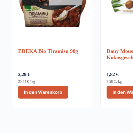
EDEKA Bio Tiramisu 90g
Dany Mous
Kokosgesc
2,29
€
1,82
€
25,44
€
/
kg
7,58
€
/
kg
In den Warenkorb
In den W