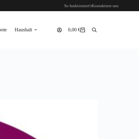
So funktioniert's
Kontaktiere uns
ote
Haushalt
0,00
€
Warenkorb