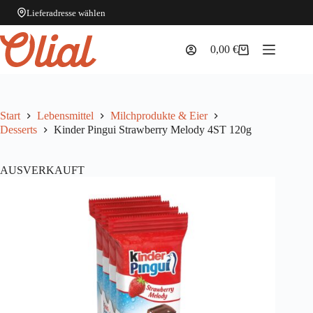
Lieferadresse wählen
Zum
Inhalt
0,00
€
Warenkorb
springen
Start
Lebensmittel
Milchprodukte & Eier
Desserts
Kinder Pingui Strawberry Melody 4ST 120g
AUSVERKAUFT