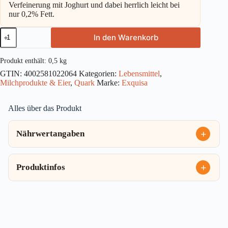
Verfeinerung mit Joghurt und dabei herrlich leicht bei
nur 0,2% Fett.
Exquisa
In den Warenkorb
Quark-
Genuss
Heidelbeere
Produkt enthält: 0,5
kg
0,2%
GTIN:
4002581022064
Kategorien:
Lebensmittel
,
500g
Milchprodukte & Eier
,
Quark
Marke:
Exquisa
Menge
Alles über das Produkt
Nährwertangaben
Produktinfos