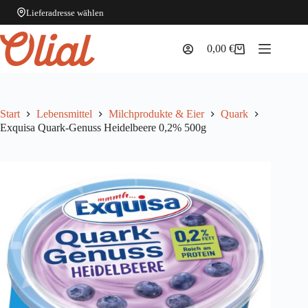
Lieferadresse wählen
Zum
Inhalt
0,00
€
Warenkorb
springen
Start
Lebensmittel
Milchprodukte & Eier
Quark
Exquisa Quark-Genuss Heidelbeere 0,2% 500g