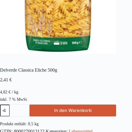
Delverde Classica Eliche 500g
2,41
€
4,82
€
/
kg
inkl. 7 % MwSt.
Delverde
In den Warenkorb
Classica
Eliche
500g
Produkt enthält: 0,5
kg
Menge
GTIN:
8000270013122
Kategorien:
Lebensmittel
,