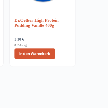
Dr.Oetker High Protein
Pudding Vanille 400g
3,30
€
8,25
€
/
kg
In den Warenkorb