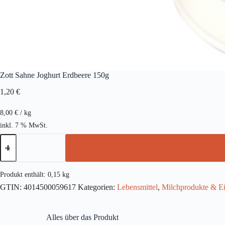
Zott Sahne Joghurt Erdbeere 150g
1,20
€
8,00
€
/
kg
inkl. 7 % MwSt.
Zott
Sahne
Joghurt
Erdbeere
150g
Produkt enthält: 0,15
kg
Menge
GTIN:
4014500059617
Kategorien:
Lebensmittel
,
Milchprodukte & Ei
Alles über das Produkt