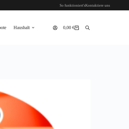
So funktioniert's
Kontaktiere uns
ote
Haushalt
0,00
€
Warenkorb