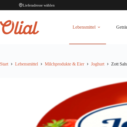
Lieferadresse wählen
Zum
Inhalt
springen
Lebensmittel
Geträ
Start
Lebensmittel
Milchprodukte & Eier
Joghurt
Zott Sah