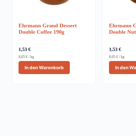
Ehrmann Grand Dessert
Ehrmann G
Double Coffee 190g
Double Nut
1,53
€
1,53
€
8,05
€
/
kg
8,05
€
/
kg
In den Warenkorb
In den W