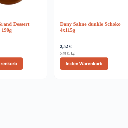
rand Dessert
Dany Sahne dunkle Schoko
 190g
4x115g
2,52
€
5,48
€
/
kg
arenkorb
In den Warenkorb