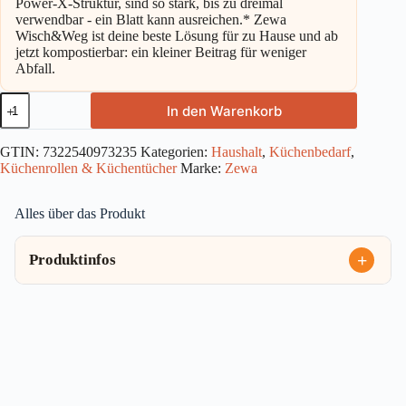
Power-X-Struktur, sind so stark, bis zu dreimal
verwendbar - ein Blatt kann ausreichen.* Zewa
Wisch&Weg ist deine beste Lösung für zu Hause und ab
jetzt kompostierbar: ein kleiner Beitrag für weniger
Abfall.
Zewa
In den Warenkorb
Wisch
&
Weg
GTIN:
7322540973235
Kategorien:
Haushalt
,
Küchenbedarf
,
Sparblatt
Küchenrollen & Küchentücher
Marke:
Zewa
4x74Blatt
Menge
Alles über das Produkt
Produktinfos