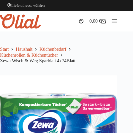
Lieferadresse wählen
Zum
Inhalt
0,00
€
Warenkorb
springen
Start
Haushalt
Küchenbedarf
Küchenrollen & Küchentücher
Zewa Wisch & Weg Sparblatt 4x74Blatt