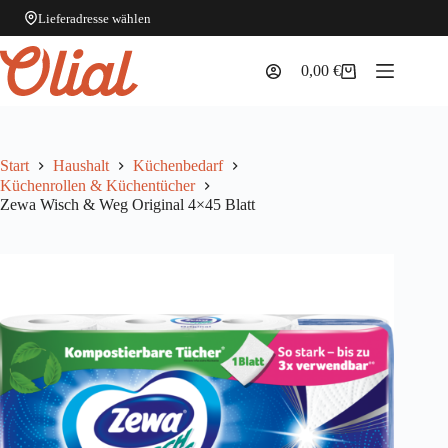
Lieferadresse wählen
Zum
Inhalt
0,00
€
Warenkorb
springen
Start
Haushalt
Küchenbedarf
Küchenrollen & Küchentücher
Zewa Wisch & Weg Original 4×45 Blatt