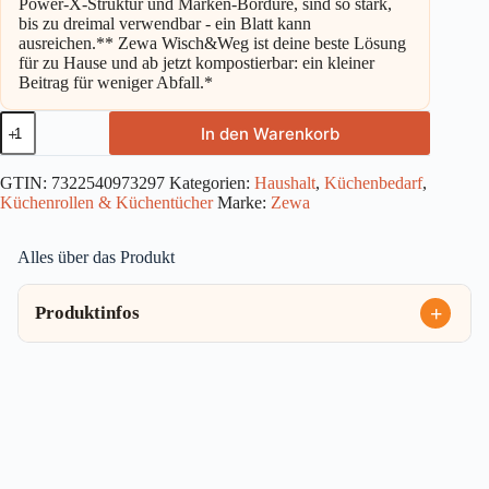
Power-X-Struktur und Marken-Bordüre, sind so stark,
bis zu dreimal verwendbar - ein Blatt kann
ausreichen.** Zewa Wisch&Weg ist deine beste Lösung
für zu Hause und ab jetzt kompostierbar: ein kleiner
Beitrag für weniger Abfall.*
Zewa
In den Warenkorb
Wisch
&
Weg
GTIN:
7322540973297
Kategorien:
Haushalt
,
Küchenbedarf
,
Original
Küchenrollen & Küchentücher
Marke:
Zewa
4x45
Blatt
Menge
Alles über das Produkt
Produktinfos