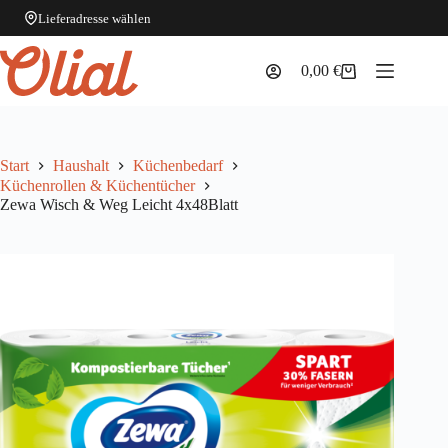
Lieferadresse wählen
Zum
Inhalt
0,00
€
Warenkorb
springen
Start
Haushalt
Küchenbedarf
Küchenrollen & Küchentücher
Zewa Wisch & Weg Leicht 4x48Blatt