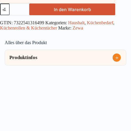
Zewa
In den Warenkorb
Wisch
&
Weg
GTIN:
7322541316499
Kategorien:
Haushalt
,
Küchenbedarf
,
Leicht
Küchenrollen & Küchentücher
Marke:
Zewa
4x48Blatt
Menge
Alles über das Produkt
Produktinfos