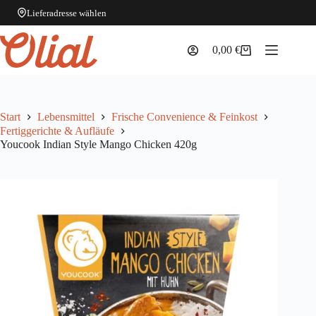
Lieferadresse wählen
Zum
Inhalt
0,00
€
Warenkorb
springen
Start
Lebensmittel
Frische Convenience & Feinkost
Fertiggerichte & Aufläufe
Youcook Indian Style Mango Chicken 420g