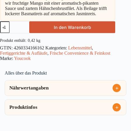
wir fruchtige Mango mit einer aromatisch-pikanten
Sauce und zartem Hähnchenbrustfilet. Als Beilage trifft
lockerer Basmatireis auf aromatischen Jasminreis.
Youcook
In den Warenkorb
Indian
Style
Mango
Produkt enthält: 0,42
kg
Chicken
GTIN:
4260334166162
Kategorien:
Lebensmittel
,
420g
Fertiggerichte & Aufläufe
,
Frische Convenience & Feinkost
Menge
Marke:
Youcook
Alles über das Produkt
Nährwertangaben
Produktinfos