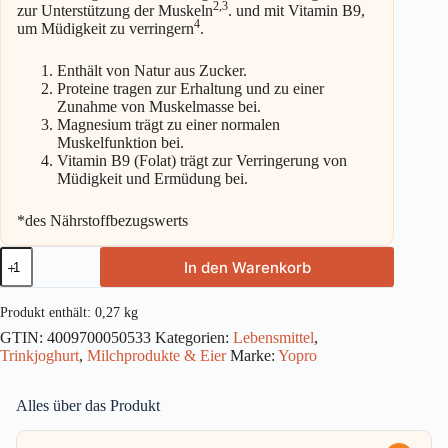
2,3
zur Unterstützung der Muskeln
. und mit Vitamin B9,
4
um Müdigkeit zu verringern
.
Enthält von Natur aus Zucker.
Proteine tragen zur Erhaltung und zu einer
Zunahme von Muskelmasse bei.
Magnesium trägt zu einer normalen
Muskelfunktion bei.
Vitamin B9 (Folat) trägt zur Verringerung von
Müdigkeit und Ermüdung bei.
*des Nährstoffbezugswerts
YoPRO
In den Warenkorb
High
Protein
Drink
Produkt enthält: 0,27
kg
Stracciatella
GTIN:
4009700050533
Kategorien:
Lebensmittel
,
270g
Trinkjoghurt
,
Milchprodukte & Eier
Marke:
Yopro
Menge
Alles über das Produkt