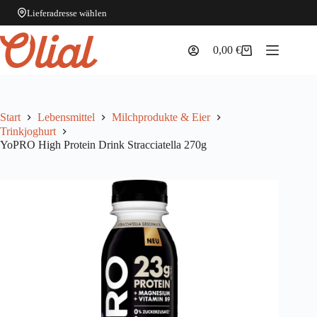
Lieferadresse wählen
Zum
Inhalt
0,00
€
Warenkorb
springen
Start
Lebensmittel
Milchprodukte & Eier
Trinkjoghurt
YoPRO High Protein Drink Stracciatella 270g