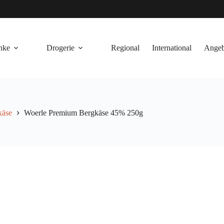
nke
Drogerie
Regional
International
Angeb
käse
Woerle Premium Bergkäse 45% 250g