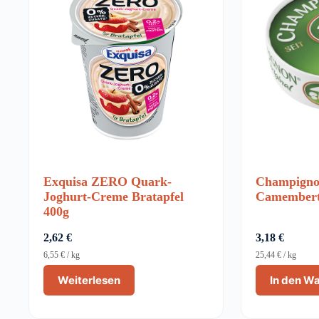
Exquisa ZERO Quark-
Champign
Joghurt-Creme Bratapfel
Camembert
400g
2,62
€
3,18
€
6,55
€
/
kg
25,44
€
/
kg
Weiterlesen
In den W