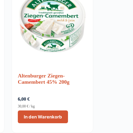
Altenburger Ziegen-
Camembert 45% 200g
6,00
€
30,00
€
/
kg
In den Warenkorb