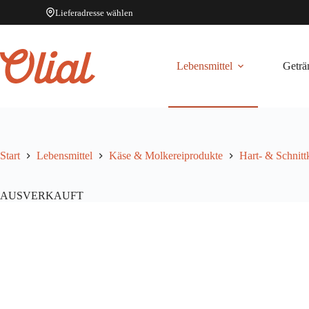
Lieferadresse wählen
Zum
Inhalt
springen
Lebensmittel
Geträ
Start
Lebensmittel
Käse & Molkereiprodukte
Hart- & Schnitt
AUSVERKAUFT