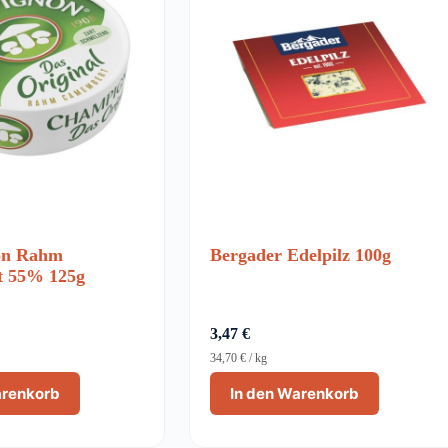
on Rahm
Bergader Edelpilz 100g
 55% 125g
3,47
€
34,70
€
/
kg
arenkorb
In den Warenkorb