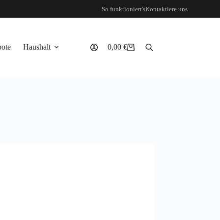
So funktioniert's
Kontaktiere uns
ote
Haushalt
0,00
€
Warenkorb