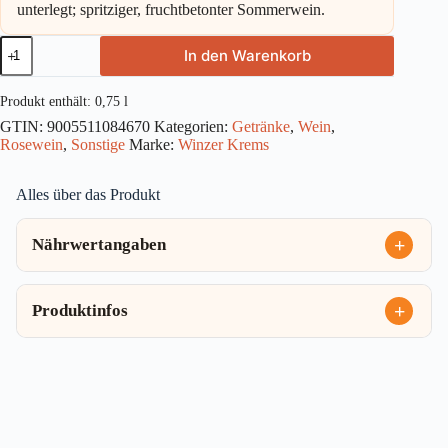
unterlegt; spritziger, fruchtbetonter Sommerwein.
Winzer
In den Warenkorb
Krems
Sandgrube
13
Produkt enthält: 0,75
l
Zweigelt
GTIN:
9005511084670
Kategorien:
Getränke
,
Wein
,
Rose
Rosewein
,
Sonstige
Marke:
Winzer Krems
0,75l
Menge
Alles über das Produkt
Nährwertangaben
Produktinfos