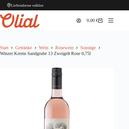
Lieferadresse wählen
Zum
Inhalt
0,00
€
Warenkorb
springen
Start
Getränke
Wein
Rosewein
Sonstige
Winzer Krems Sandgrube 13 Zweigelt Rose 0,75l