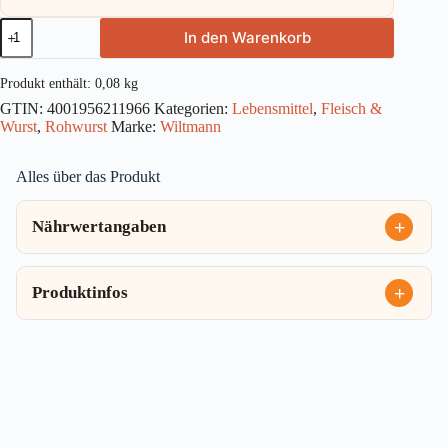
Wiltmann
In den Warenkorb
Pfeffer
Salami
80g
Produkt enthält: 0,08
kg
Menge
GTIN:
4001956211966
Kategorien:
Lebensmittel
,
Fleisch &
Wurst
,
Rohwurst
Marke:
Wiltmann
Alles über das Produkt
Nährwertangaben
Produktinfos