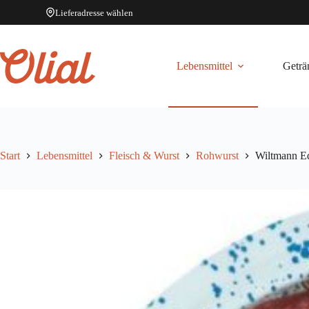
Lieferadresse wählen
Zum
Inhalt
springen
Lebensmittel
Geträ
Start
Lebensmittel
Fleisch & Wurst
Rohwurst
Wiltmann Ed