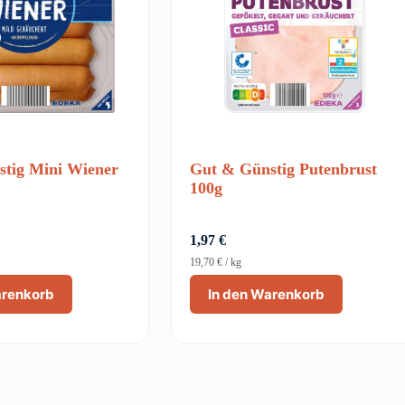
tig Mini Wiener
Gut & Günstig Putenbrust
100g
1,97
€
19,70
€
/
kg
arenkorb
In den Warenkorb