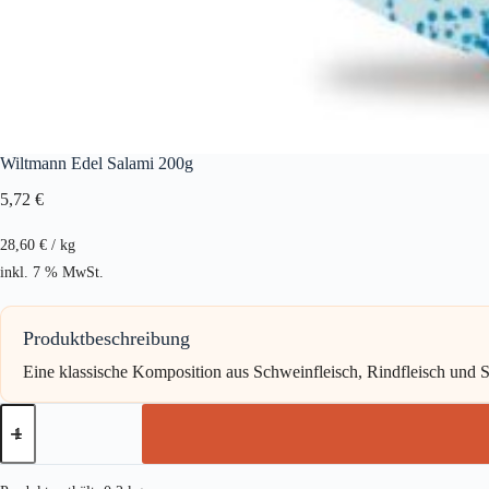
Wiltmann Edel Salami 200g
5,72
€
28,60
€
/
kg
inkl. 7 % MwSt.
Produktbeschreibung
Eine klassische Komposition aus Schweinfleisch, Rindfleisch und 
Wiltmann
Edel
Salami
200g
Menge