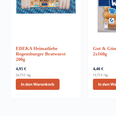
EDEKA Heimatliebe
Gut & Güns
Regensburger Bratwurst
2x160g
200g
4,95
€
4,40
€
24,75
€
/
kg
13,75
€
/
kg
In den Warenkorb
In den W