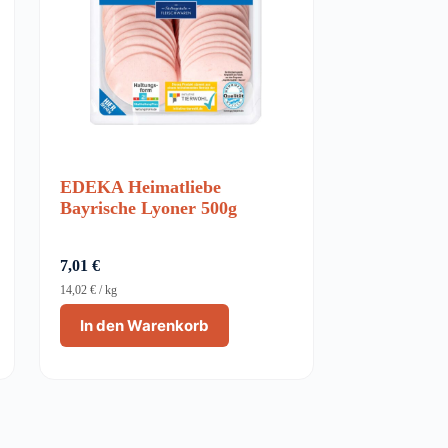
EDEKA Heimatliebe
Bayrische Lyoner 500g
7,01
€
14,02
€
/
kg
In den Warenkorb