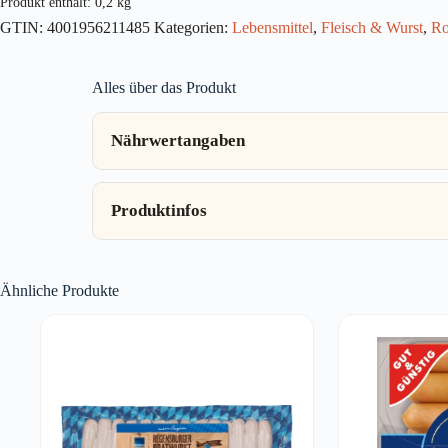
Produkt enthält: 0,2
kg
GTIN:
4001956211485
Kategorien:
Lebensmittel
,
Fleisch & Wurst
,
Ro
Alles über das Produkt
Nährwertangaben
Produktinfos
Ähnliche Produkte