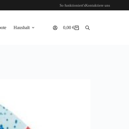
So funktioniert's
Kontaktiere uns
ote
Haushalt
0,00
€
Warenkorb