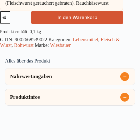
(Fleischwurst geräuchert gebraten), Rauchkäsewurst
Wiesbauer
In den Warenkorb
Spezialitäten
Aufschnitt
100g
Produkt enthält: 0,1
kg
Menge
GTIN:
9002668539022
Kategorien:
Lebensmittel
,
Fleisch &
Wurst
,
Rohwurst
Marke:
Wiesbauer
Alles über das Produkt
Nährwertangaben
Produktinfos