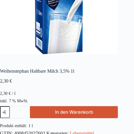
Weihenstephan Haltbare Milch 3,5% 1l
2,30
€
2,30
€
/
l
inkl. 7 % MwSt.
Weihenstephan
In den Warenkorb
Haltbare
Milch
3,5%
Produkt enthält: 1
l
1l
GTIN:
4008452027602
Kategorien:
Lebensmittel
,
Menge