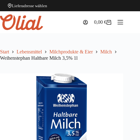
Lieferadresse wählen
Zum
Inhalt
0,00
€
Warenkorb
springen
Start
Lebensmittel
Milchprodukte & Eier
Milch
Weihenstephan Haltbare Milch 3,5% 1l