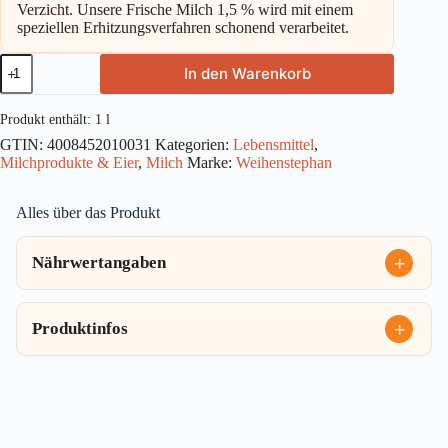
Verzicht. Unsere Frische Milch 1,5 % wird mit einem
speziellen Erhitzungsverfahren schonend verarbeitet.
Weihenstephan
In den Warenkorb
Frische
Milch
1,5%
Produkt enthält: 1
l
1l
GTIN:
4008452010031
Kategorien:
Lebensmittel
,
Menge
Milchprodukte & Eier
,
Milch
Marke:
Weihenstephan
Alles über das Produkt
Nährwertangaben
Produktinfos