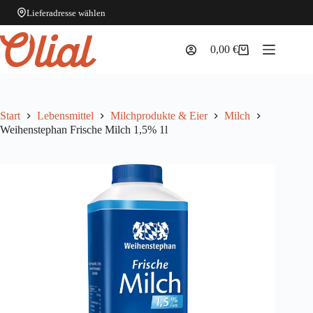
Lieferadresse wählen
Zum
Inhalt
0,00
€
Warenkorb
springen
Start
Lebensmittel
Milchprodukte & Eier
Milch
Weihenstephan Frische Milch 1,5% 1l