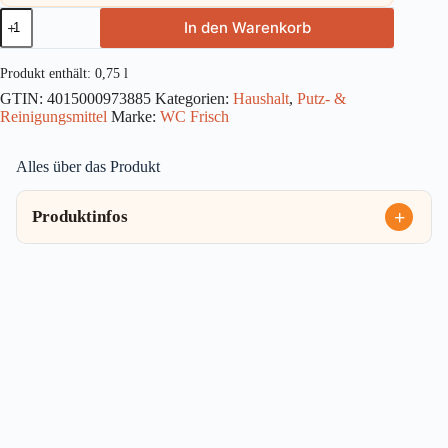
WC
In den Warenkorb
Frisch
Kraft
Aktiv
Produkt enthält: 0,75
l
WC
GTIN:
4015000973885
Kategorien:
Haushalt
,
Putz- &
Reiniger
Reinigungsmittel
Marke:
WC Frisch
Gel
Lemon
750ml
Alles über das Produkt
Menge
Produktinfos