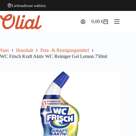
Lieferadresse wählen
Zum
Inhalt
0,00
€
Warenkorb
springen
Start
Haushalt
Putz- & Reinigungsmittel
WC Frisch Kraft Aktiv WC Reiniger Gel Lemon 750ml