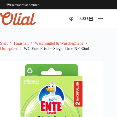
Lieferadresse wählen
Zum
Inhalt
0,00
€
Warenkorb
springen
Start
Haushalt
Waschmittel & Wäschepflege
Duftspüler
WC Ente Frische Siegel Lime NF 36ml