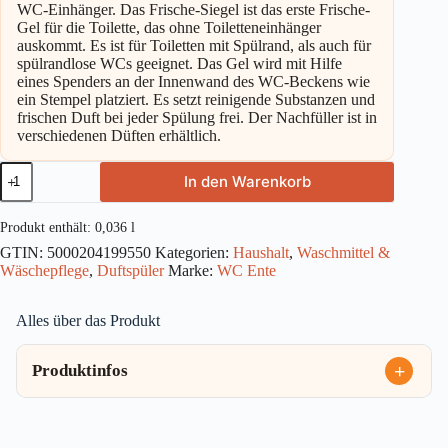
WC-Einhänger. Das Frische-Siegel ist das erste Frische-
Gel für die Toilette, das ohne Toiletteneinhänger
auskommt. Es ist für Toiletten mit Spülrand, als auch für
spülrandlose WCs geeignet. Das Gel wird mit Hilfe
eines Spenders an der Innenwand des WC-Beckens wie
ein Stempel platziert. Es setzt reinigende Substanzen und
frischen Duft bei jeder Spülung frei. Der Nachfüller ist in
verschiedenen Düften erhältlich.
WC
In den Warenkorb
Ente
Frische
Siegel
Produkt enthält: 0,036
l
Lime
GTIN:
5000204199550
Kategorien:
Haushalt
,
Waschmittel &
NF
Wäschepflege
,
Duftspüler
Marke:
WC Ente
36ml
Menge
Alles über das Produkt
Produktinfos