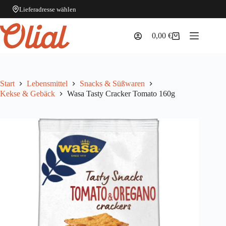
Lieferadresse wählen
Zum
Inhalt
0,00
€
Warenkorb
springen
Start
Lebensmittel
Snacks & Süßwaren
Kekse & Gebäck
Wasa Tasty Cracker Tomato 160g