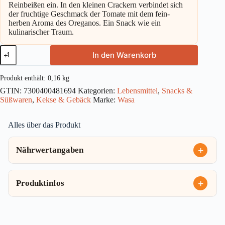
Reinbeißen ein. In den kleinen Crackern verbindet sich
der fruchtige Geschmack der Tomate mit dem fein-
herben Aroma des Oreganos. Ein Snack wie ein
kulinarischer Traum.
Wasa
In den Warenkorb
Tasty
Cracker
Tomato
Produkt enthält: 0,16
kg
160g
GTIN:
7300400481694
Kategorien:
Lebensmittel
,
Snacks &
Menge
Süßwaren
,
Kekse & Gebäck
Marke:
Wasa
Alles über das Produkt
Nährwertangaben
Produktinfos