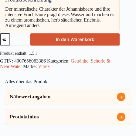
Der mineralische Charakter der Johannisbeere und ihre
intensive Fruchtsäure prägt dieses Wasser und machen es
zu einem aromatischen, herb säuerlichen Erlebnis.
Aufregend anders.
Vitrex
In den Warenkorb
Schwarze
Johanisbeere
PET
Produkt enthält: 1,5
l
EW
GTIN:
4007656063386
Kategorien:
Getränke
,
Schorle &
1,5l
Near Water
Marke:
Vitrex
Menge
Alles über das Produkt
Nährwertangaben
Produktinfos