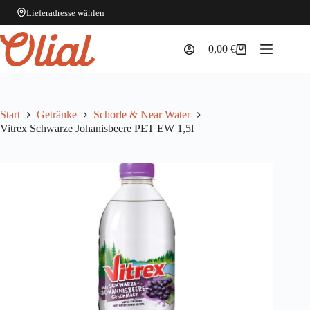
Lieferadresse wählen
Zum
Inhalt
0,00
€
Warenkorb
springen
Start
Getränke
Schorle & Near Water
Vitrex Schwarze Johanisbeere PET EW 1,5l