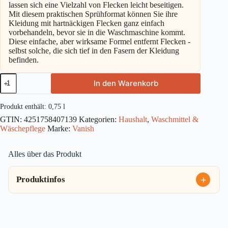
lassen sich eine Vielzahl von Flecken leicht beseitigen.
Mit diesem praktischen Sprühformat können Sie ihre
Kleidung mit hartnäckigen Flecken ganz einfach
vorbehandeln, bevor sie in die Waschmaschine kommt.
Diese einfache, aber wirksame Formel entfernt Flecken -
selbst solche, die sich tief in den Fasern der Kleidung
befinden.
Vanish
In den Warenkorb
Color
Vorwaschspray
750ml
Produkt enthält: 0,75
l
Menge
GTIN:
4251758407139
Kategorien:
Haushalt
,
Waschmittel &
Wäschepflege
Marke:
Vanish
Alles über das Produkt
Produktinfos