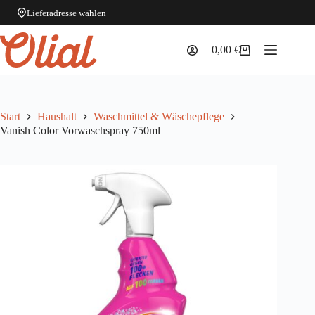
Lieferadresse wählen
Zum
Inhalt
0,00
€
Warenkorb
springen
Start
Haushalt
Waschmittel & Wäschepflege
Vanish Color Vorwaschspray 750ml