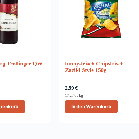
rg Trollinger QW
funny-frisch Chipsfrisch
Zaziki Style 150g
2,59
€
17,27
€
/
kg
arenkorb
In den Warenkorb