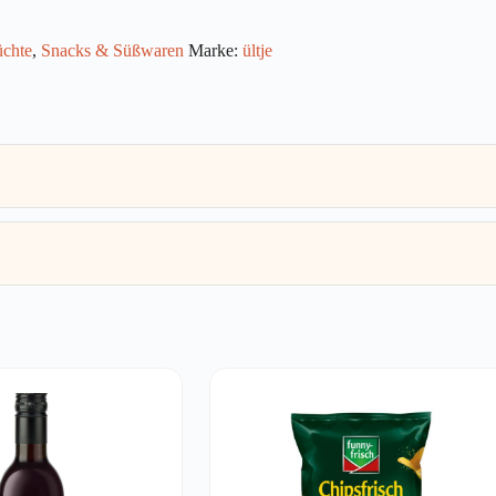
üchte
,
Snacks & Süßwaren
Marke:
ültje