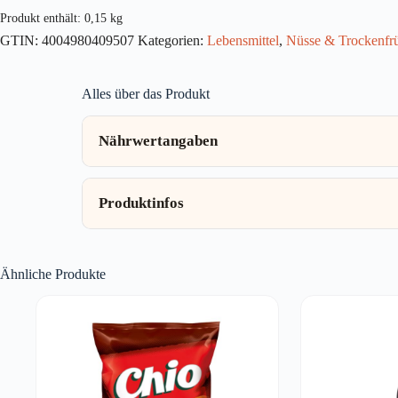
Style
Produkt enthält: 0,15
kg
150g
GTIN:
4004980409507
Kategorien:
Lebensmittel
,
Nüsse & Trockenfr
Menge
Alles über das Produkt
Nährwertangaben
Produktinfos
Ähnliche Produkte