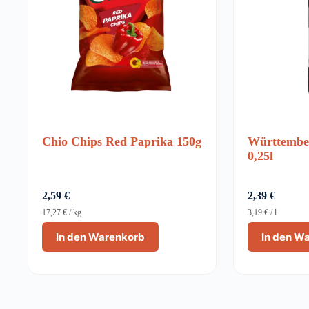
Chio Chips Red Paprika 150g
Württembe
0,25l
2,59
€
2,39
€
17,27
€
/
kg
3,19
€
/
l
In den Warenkorb
In den W