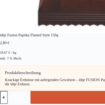
ültje Fusion Paprika Flamed Style 150g
2,80
€
18,67
€
/
kg
inkl. 7 % MwSt.
Produktbeschreibung
Knackige Erdnüsse mit aufregenden Gewürzen – ültje FUSION Papri
die ültje Erdnuss.
ültje
Fusion
Paprika
Flamed