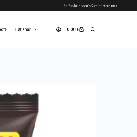
So funktioniert's
Kontaktiere uns
ote
Haushalt
0,00
€
Warenkorb