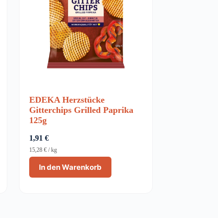
EDEKA Herzstücke
Gitterchips Grilled Paprika
125g
1,91
€
15,28
€
/
kg
In den Warenkorb