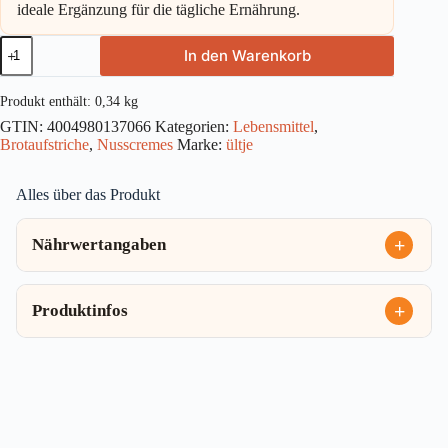
ideale Ergänzung für die tägliche Ernährung.
ültje
In den Warenkorb
Erdnussmus
340g
Menge
Produkt enthält: 0,34
kg
GTIN:
4004980137066
Kategorien:
Lebensmittel
,
Brotaufstriche
,
Nusscremes
Marke:
ültje
Alles über das Produkt
Nährwertangaben
Produktinfos