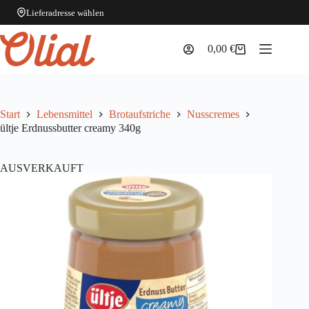
Lieferadresse wählen
Zum
Inhalt
0,00
€
Warenkorb
springen
Start
Lebensmittel
Brotaufstriche
Nusscremes
ültje Erdnussbutter creamy 340g
AUSVERKAUFT