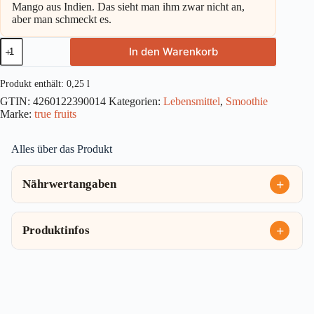
Mango aus Indien. Das sieht man ihm zwar nicht an,
aber man schmeckt es.
True
In den Warenkorb
fruits
Smoothie
yellow
Produkt enthält: 0,25
l
0,25l
GTIN:
4260122390014
Kategorien:
Lebensmittel
,
Smoothie
EW
Marke:
true fruits
Menge
Alles über das Produkt
Nährwertangaben
Produktinfos