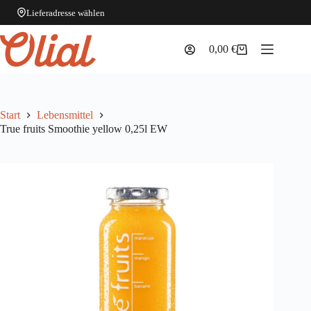
Lieferadresse wählen
Zum
Inhalt
0,00
€
Warenkorb
springen
Start
Lebensmittel
True fruits Smoothie yellow 0,25l EW