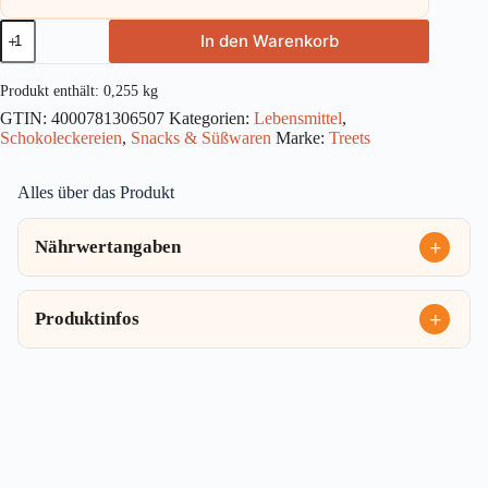
Treets
In den Warenkorb
Crispy
255g
Menge
Produkt enthält: 0,255
kg
GTIN:
4000781306507
Kategorien:
Lebensmittel
,
Schokoleckereien
,
Snacks & Süßwaren
Marke:
Treets
Alles über das Produkt
Nährwertangaben
Produktinfos